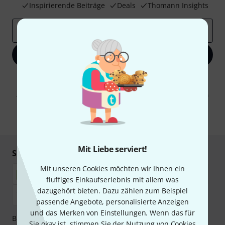
Inspirierende Beiträge
Deals
Thomann Insights
E-Mail-Adresse
*
Jetzt anmelden
Mit Klick auf „Jetzt anmelden“ stimmen Sie dem Erhalt von E-Mail-
Werbung und einer Messung des E-Mail-Nutzungsverhaltens zu. Die
Abmeldung ist jederzeit möglich. Weitere Informationen finden Sie in
unseren
Datenschutzhinweisen
.
* Pflichtfeld
Mit Liebe serviert!
Sicher einkaufen & bezahlen
Mit unseren Cookies möchten wir Ihnen ein
fluffiges Einkaufserlebnis mit allem was
dazugehört bieten. Dazu zählen zum Beispiel
passende Angebote, personalisierte Anzeigen
und das Merken von Einstellungen. Wenn das für
Bezahlen Sie vertraulich und sicher per Nachnahme,
Sie okay ist, stimmen Sie der Nutzung von Cookies