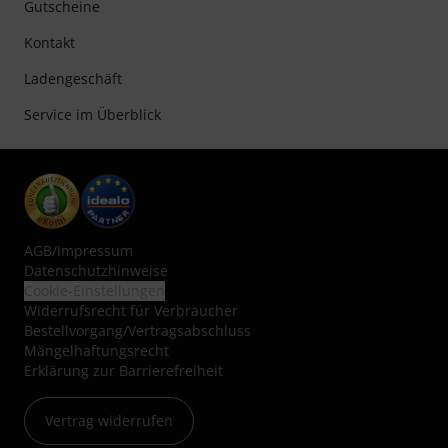
Gutscheine
Kontakt
Ladengeschäft
Service im Überblick
AGB
/
Impressum
Datenschutzhinweise
Cookie-Einstellungen
Widerrufsrecht für Verbraucher
Bestellvorgang/Vertragsabschluss
Mängelhaftungsrecht
Erklärung zur Barrierefreiheit
Vertrag widerrufen