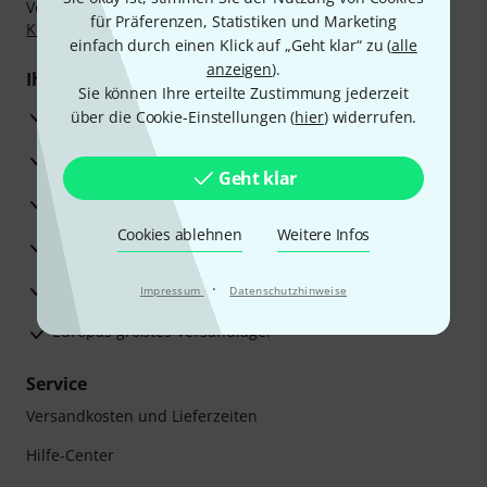
Vorkasse, PayPal, Amazon Pay,
Klarna Sofort bezahlen
,
für Präferenzen, Statistiken und Marketing
Klarna Ratenzahlung
oder Kreditkarte.
einfach durch einen Klick auf „Geht klar“ zu (
alle
anzeigen
).
Ihre Vorteile
Sie können Ihre erteilte Zustimmung jederzeit
3 Jahre Thomann Garantie
über die Cookie-Einstellungen (
hier
) widerrufen.
30 Tage Money-Back-Garantie
Geht klar
Reparaturservice
Cookies ablehnen
Weitere Infos
Beratung durch Fachexperten
Zufriedenheitsgarantie
·
Impressum
Datenschutzhinweise
Europas größtes Versandlager
Service
Versandkosten und Lieferzeiten
Hilfe-Center