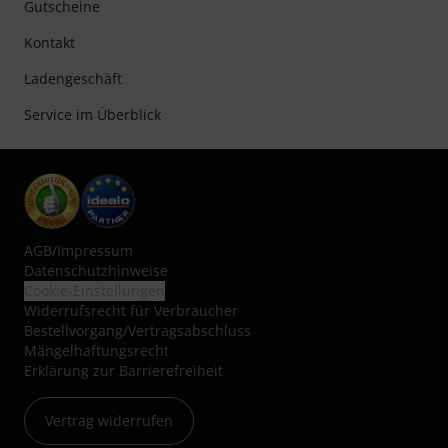
Gutscheine
Kontakt
Ladengeschäft
Service im Überblick
AGB
/
Impressum
Datenschutzhinweise
Cookie-Einstellungen
Widerrufsrecht für Verbraucher
Bestellvorgang/Vertragsabschluss
Mängelhaftungsrecht
Erklärung zur Barrierefreiheit
Vertrag widerrufen