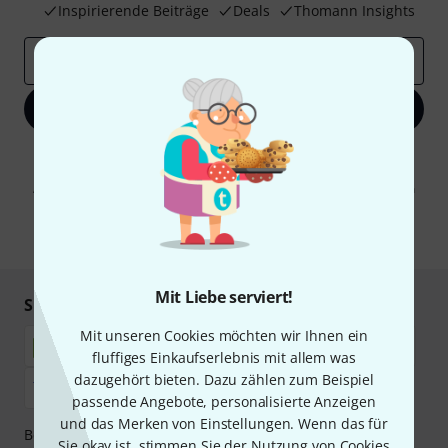
Inspirierende Beiträge
Deals
Thomann Insights
E-Mail-Adresse
*
Jetzt anmelden
Mit Klick auf „Jetzt anmelden“ stimmen Sie dem Erhalt von E-Mail-
Werbung und einer Messung des E-Mail-Nutzungsverhaltens zu. Die
Abmeldung ist jederzeit möglich. Weitere Informationen finden Sie in
unseren
Datenschutzhinweisen
.
* Pflichtfeld
Mit Liebe serviert!
Sicher einkaufen & bezahlen
Mit unseren Cookies möchten wir Ihnen ein
fluffiges Einkaufserlebnis mit allem was
dazugehört bieten. Dazu zählen zum Beispiel
passende Angebote, personalisierte Anzeigen
und das Merken von Einstellungen. Wenn das für
Bezahlen Sie vertraulich und sicher per Nachnahme,
Sie okay ist, stimmen Sie der Nutzung von Cookies