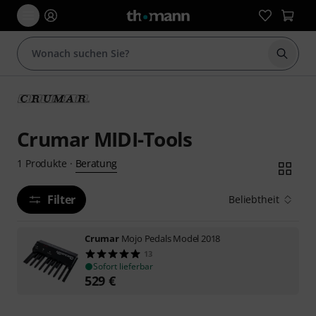
Suche 
Crumar MIDI-Tools
Beratung
1
Produkte
·
Filter
Beliebtheit
Crumar
Mojo Pedals Model 2018
13
Sofort lieferbar
529
€