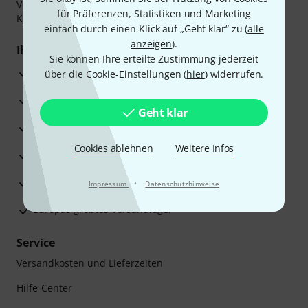
Vorkasse, PayPal, Amazon Pay,
Klarna Sofort bezahlen
,
für Präferenzen, Statistiken und Marketing
Klarna Ratenzahlung
oder Kreditkarte.
einfach durch einen Klick auf „Geht klar“ zu (
alle
anzeigen
).
Ihre Vorteile
Sie können Ihre erteilte Zustimmung jederzeit
3 Jahre Thomann Garantie
über die Cookie-Einstellungen (
hier
) widerrufen.
30 Tage Money-Back-Garantie
Geht klar
Reparaturservice
Cookies ablehnen
Weitere Infos
Beratung durch Fachexperten
Zufriedenheitsgarantie
·
Impressum
Datenschutzhinweise
Europas größtes Versandlager
Service
Versandkosten und Lieferzeiten
Hilfe-Center