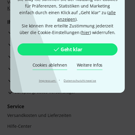
Vorkasse, PayPal, Amazon Pay,
Klarna Sofort bezahlen
,
für Präferenzen, Statistiken und Marketing
Klarna Ratenzahlung
oder Kreditkarte.
einfach durch einen Klick auf „Geht klar“ zu (
alle
anzeigen
).
Ihre Vorteile
Sie können Ihre erteilte Zustimmung jederzeit
3 Jahre Thomann Garantie
über die Cookie-Einstellungen (
hier
) widerrufen.
30 Tage Money-Back-Garantie
Geht klar
Reparaturservice
Cookies ablehnen
Weitere Infos
Beratung durch Fachexperten
Zufriedenheitsgarantie
·
Impressum
Datenschutzhinweise
Europas größtes Versandlager
Service
Versandkosten und Lieferzeiten
Hilfe-Center