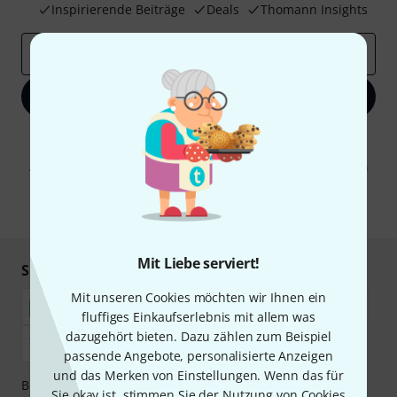
Inspirierende Beiträge
Deals
Thomann Insights
E-Mail-Adresse
*
Jetzt anmelden
Mit Klick auf „Jetzt anmelden“ stimmen Sie dem Erhalt von E-Mail-
Werbung und einer Messung des E-Mail-Nutzungsverhaltens zu. Die
Abmeldung ist jederzeit möglich. Weitere Informationen finden Sie in
unseren
Datenschutzhinweisen
.
* Pflichtfeld
Mit Liebe serviert!
Sicher einkaufen & bezahlen
Mit unseren Cookies möchten wir Ihnen ein
fluffiges Einkaufserlebnis mit allem was
dazugehört bieten. Dazu zählen zum Beispiel
passende Angebote, personalisierte Anzeigen
und das Merken von Einstellungen. Wenn das für
Bezahlen Sie vertraulich und sicher per Nachnahme,
Sie okay ist, stimmen Sie der Nutzung von Cookies