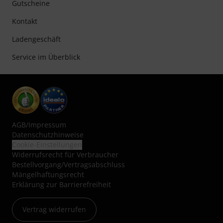
Gutscheine
Kontakt
Ladengeschäft
Service im Überblick
AGB
/
Impressum
Datenschutzhinweise
Cookie-Einstellungen
Widerrufsrecht für Verbraucher
Bestellvorgang/Vertragsabschluss
Mängelhaftungsrecht
Erklärung zur Barrierefreiheit
Vertrag widerrufen