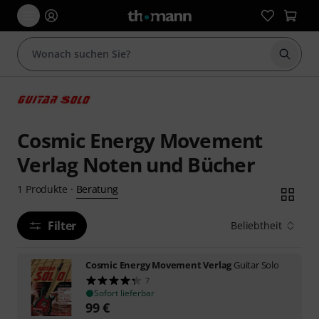
Suche 
Cosmic Energy Movement
Verlag Noten und Bücher
Beratung
1
Produkte
·
Filter
Beliebtheit
Cosmic Energy Movement Verlag
Guitar Solo
7
Sofort lieferbar
99
€