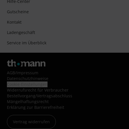
Hilfe-Center
Gutscheine
Kontakt
Ladengeschäft
Service im Überblick
AGB
/
Impressum
Datenschutzhinweise
Cookie-Einstellungen
Widerrufsrecht für Verbraucher
Bestellvorgang/Vertragsabschluss
Mängelhaftungsrecht
Erklärung zur Barrierefreiheit
Vertrag widerrufen