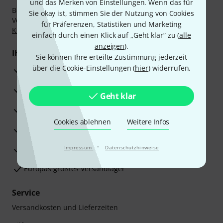
und das Merken von Einstellungen. Wenn das für
Bezahlen Sie vertraulich und sicher per Nachnahme,
Sie okay ist, stimmen Sie der Nutzung von Cookies
Vorkasse, PayPal, Amazon Pay,
Klarna Sofort bezahlen
,
für Präferenzen, Statistiken und Marketing
Klarna Ratenzahlung
oder Kreditkarte.
einfach durch einen Klick auf „Geht klar“ zu (
alle
anzeigen
).
Ihre Vorteile
Sie können Ihre erteilte Zustimmung jederzeit
über die Cookie-Einstellungen (
hier
) widerrufen.
3 Jahre Thomann Garantie
30 Tage Money-Back-Garantie
Geht klar
Reparaturservice
Cookies ablehnen
Weitere Infos
Beratung durch Fachexperten
·
Zufriedenheitsgarantie
Impressum
Datenschutzhinweise
Europas größtes Versandlager
Service
Versandkosten und Lieferzeiten