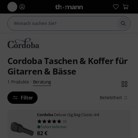
Suche 
Cordoba Taschen & Koffer für
Gitarren & Bässe
Beratung
1
Produkte
·
Filter
Beliebtheit
Cordoba
Deluxe Gig Bag Classic 4/4
23
Sofort lieferbar
82
€