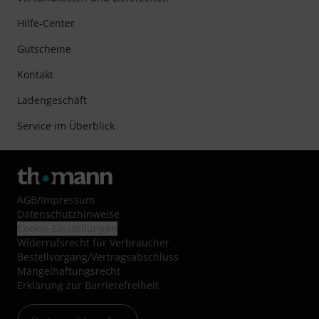
Hilfe-Center
Gutscheine
Kontakt
Ladengeschäft
Service im Überblick
AGB
/
Impressum
Datenschutzhinweise
Cookie-Einstellungen
Widerrufsrecht für Verbraucher
Bestellvorgang/Vertragsabschluss
Mängelhaftungsrecht
Erklärung zur Barrierefreiheit