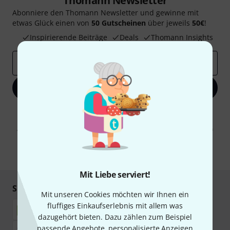
Thomann Newsletter
Abonniere den Thomann Newsletter und gewinne mit
etwas Glück einen von
50 Gutscheinen
über jeweils
50€
!
Inspirierende Beiträge
Deals
Thomann Insights
E-Mail-Adresse
*
Jetzt anmelden
Mit Klick auf „Jetzt anmelden“ stimmen Sie dem Erhalt von E-Mail-
Werbung und einer Messung des E-Mail-Nutzungsverhaltens zu. Die
Abmeldung ist jederzeit möglich. Weitere Informationen finden Sie in
unseren
Datenschutzhinweisen
.
* Pflichtfeld
Mit Liebe serviert!
Sicher einkaufen & bezahlen
Mit unseren Cookies möchten wir Ihnen ein
fluffiges Einkaufserlebnis mit allem was
dazugehört bieten. Dazu zählen zum Beispiel
passende Angebote, personalisierte Anzeigen