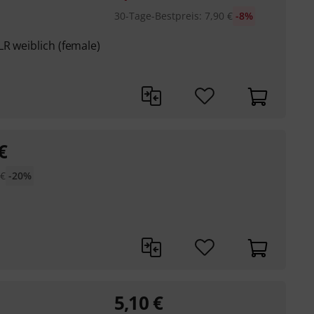
30-Tage-Bestpreis
:
7,90
€
-8%
R weiblich (female)
€
€
-20%
5,10
€