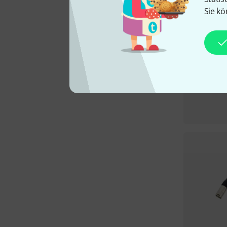
Sie kö