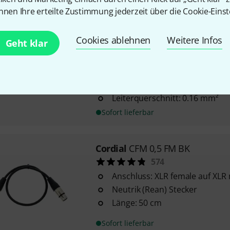
nnen Ihre erteilte Zustimmung jederzeit über die Cookie-Einst
Cordial
EI 0,3 RR elements
42
Cookies ablehnen
Weitere Infos
Geht klar
Länge: 0,3 m
Klinke 6,3mm TS (mono/unsym
gewinkelt flat auf Klinke 6,3mm
(mono/unsymmetrisch), male ge
Leiterquerschnitt: 0.16 mm²
Sofort lieferbar
Cordial
CFM 0,5 FM BK
574
Anschluss: XLR female auf XLR
Neutrik (Rean) Stecker
Länge: 50 cm
Sofort lieferbar