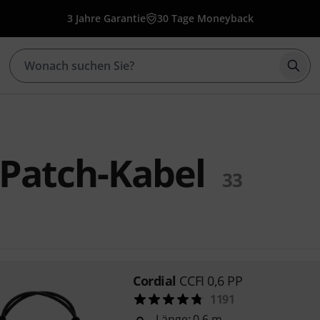
3 Jahre Garantie
30 Tage Moneyback
Such
 Patch-Kabel
33
Cordial
CCFI 0,6 PP
1191
Länge: 0,6 m