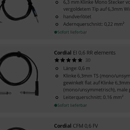
6,3 mm Klinke Mono Stecker v
vergoldetem Tip auf 6,3mm Wi
handverlötet
Adernquerschnitt: 0,22 mm²
Sofort lieferbar
Cordial
EI 0,6 RR elements
30
Länge: 0,6 m
Klinke 6,3mm TS (mono/unsym
gewinkelt flat auf Klinke 6,3mm
(mono/unsymmetrisch), male ge
Leiterquerschnitt: 0.16 mm²
Sofort lieferbar
Cordial
CFM 0,6 FV