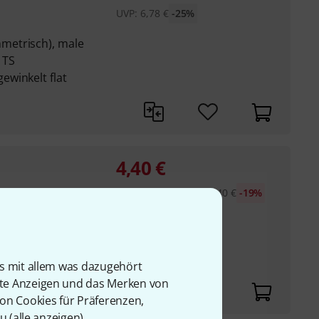
UVP:
6,78
€
-25%
metrisch), male
 TS
winkelt flat
4,40
€
30-Tage-Bestpreis
:
5,40
€
-19%
metrisch), male
 TS
winkelt flat
is mit allem was dazugehört
rte Anzeigen und das Merken von
von Cookies für Präferenzen,
u (
alle anzeigen
).