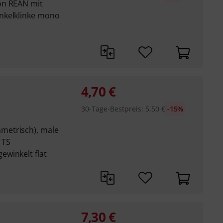
on REAN mit
nkelklinke mono
4,70
€
30-Tage-Bestpreis
:
5,50
€
-15%
metrisch), male
 TS
winkelt flat
7,30
€