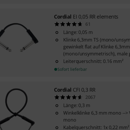
Cordial
EI 0,05 RR elements
61
Länge: 0,05 m
Klinke 6,3mm TS (mono/unsym
gewinkelt flat auf Klinke 6,3mm
(mono/unsymmetrisch), male ge
Leiterquerschnitt: 0.16 mm²
Sofort lieferbar
Cordial
CFI 0,3 RR
2067
Länge: 0,3 m
Winkelklinke 6,3 mm mono --> 
mono
Kabelquerschnitt: 1x 0,22 mm²