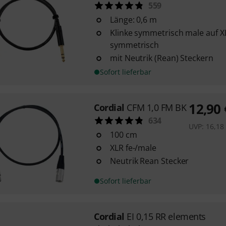
559
Länge: 0,6 m
Klinke symmetrisch male auf XL
symmetrisch
mit Neutrik (Rean) Steckern
Sofort lieferbar
12,90
Cordial
CFM 1,0 FM BK
634
UVP:
16,18
100 cm
XLR fe-/male
Neutrik Rean Stecker
Sofort lieferbar
Cordial
EI 0,15 RR elements