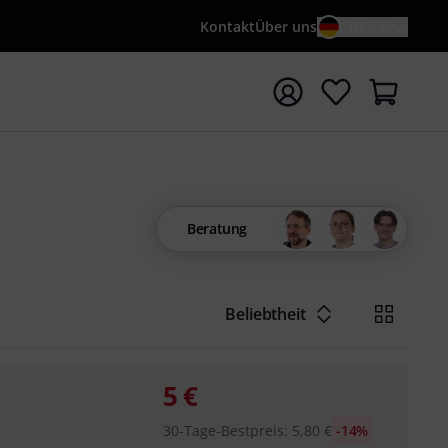
Kontakt
Über uns
DE / €
e mit Suchwort {searchTerm} starten
Beratung
Beliebtheit
5
€
30-Tage-Bestpreis
:
5,80
€
-14%