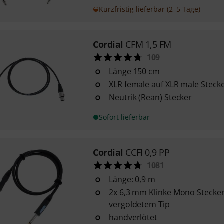
Kurzfristig lieferbar (2–5 Tage)
Cordial
CFM 1,5 FM
109
Länge 150 cm
XLR female auf XLR male Steck
Neutrik (Rean) Stecker
Sofort lieferbar
Cordial
CCFI 0,9 PP
1081
Länge: 0,9 m
2x 6,3 mm Klinke Mono Stecke
vergoldetem Tip
handverlötet