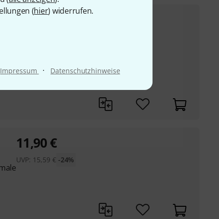
ellungen (
hier
) widerrufen.
5,30
€
UVP:
6,90
€
-23%
metrisch), male
 TS
·
Impressum
Datenschutzhinweise
winkelt flat
11,90
€
UVP:
15,59
€
-24%
 male