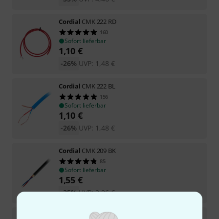
Cordial
CMK 222 RD
160
Sofort lieferbar
1,10
€
-26%
UVP:
1,48
€
Cordial
CMK 222 BL
156
Sofort lieferbar
1,10
€
-26%
UVP:
1,48
€
Cordial
CMK 209 BK
85
Sofort lieferbar
1,55
€
-25%
UVP:
2,06
€
Cordial
CMK 222 Mint/100M