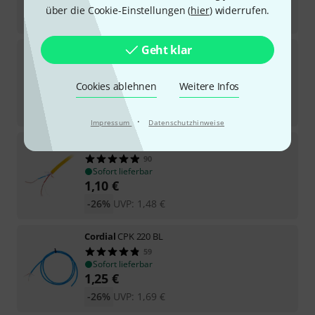
über die Cookie-Einstellungen (
hier
) widerrufen.
-26%
UVP:
1,48
€
Geht klar
Cordial
CPK 220 BK/100m
Sofort lieferbar
Cookies ablehnen
Weitere Infos
119
€
-30%
UVP:
169
€
·
Impressum
Datenschutzhinweise
Cordial
CMK 222 GE
90
Sofort lieferbar
1,10
€
-26%
UVP:
1,48
€
Cordial
CPK 220 BL
59
Sofort lieferbar
1,25
€
-26%
UVP:
1,69
€