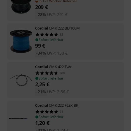
In 1–2 Wochen lieferbar
209
€
-28%
UVP:
291
€
Cordial
CMK 222 BL/100M
85
Sofort lieferbar
99
€
-34%
UVP:
150
€
Cordial
CMK 422 Twin
360
Sofort lieferbar
2,25
€
-21%
UVP:
2,86
€
Cordial
CMK 222 FLEX BK
74
Sofort lieferbar
1,20
€
-31%
UVP:
1,74
€