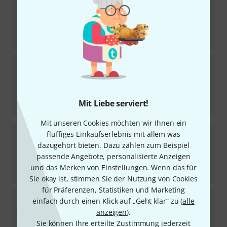
39
Sofort lieferbar
99
€
-34%
UVP:
150
€
Cordial
CMK 222 GE/100M
32
Sofort lieferbar
99
€
Mit Liebe serviert!
-34%
UVP:
150
€
Mit unseren Cookies möchten wir Ihnen ein
Cordial
CMK 222 MI
fluffiges Einkaufserlebnis mit allem was
80
dazugehört bieten. Dazu zählen zum Beispiel
Sofort lieferbar
passende Angebote, personalisierte Anzeigen
1,10
€
und das Merken von Einstellungen. Wenn das für
-26%
UVP:
1,48
€
Sie okay ist, stimmen Sie der Nutzung von Cookies
für Präferenzen, Statistiken und Marketing
Cordial
CMK 222 WH
einfach durch einen Klick auf „Geht klar“ zu (
alle
77
anzeigen
).
Sofort lieferbar
Sie können Ihre erteilte Zustimmung jederzeit
1,10
€