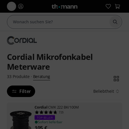
Suche 
Cordial Mikrofonkabel
Meterware
Beratung
33
Produkte
·
Filter
Beliebtheit
Cordial
CMK 222 BK/100M
725
TOP-SELLER
Sofort lieferbar
105
€