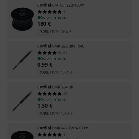
Cordial
CMTOP 222/100m
4
Sofort lieferbar
180
€
-32%
UVP:
264
€
Cordial
CMK 222 BK FRNC
61
Sofort lieferbar
0,99
€
-25%
UVP:
1,32
€
Cordial
CMK 234 BK
22
Sofort lieferbar
1,30
€
-20%
UVP:
1,63
€
Cordial
CMK 422 Twin/100m
1