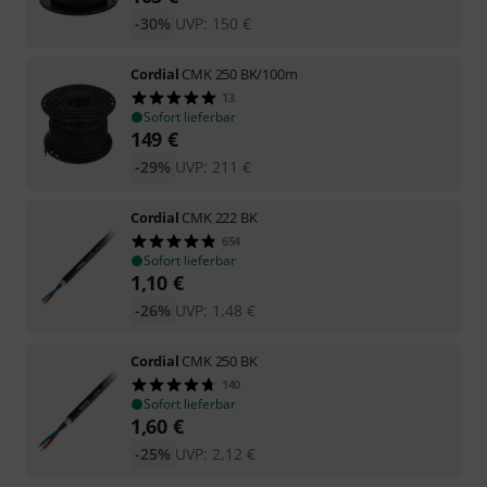
-30%
UVP:
150
€
Cordial
CMK 250 BK/100m
13
Sofort lieferbar
149
€
-29%
UVP:
211
€
Cordial
CMK 222 BK
654
Sofort lieferbar
1,10
€
-26%
UVP:
1,48
€
Cordial
CMK 250 BK
140
Sofort lieferbar
1,60
€
-25%
UVP:
2,12
€