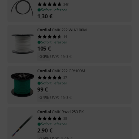
243
Sofort lieferbar
1,30
€
Cordial
CMK 222 WH/100M
14
Sofort lieferbar
105
€
-30%
UVP:
150
€
Cordial
CMK 222 GR/100M
37
Sofort lieferbar
99
€
-34%
UVP:
150
€
Cordial
CMK Road 250 BK
35
Sofort lieferbar
2,90
€
-35%
UVP:
4,46
€