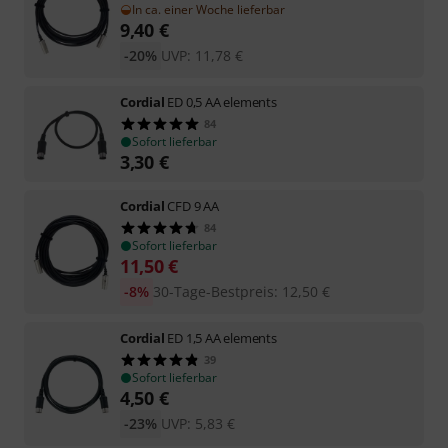
In ca. einer Woche lieferbar
9,40
€
-20%
UVP:
11,78
€
Cordial
ED 0,5 AA elements
84
Sofort lieferbar
3,30
€
Cordial
CFD 9 AA
84
Sofort lieferbar
11,50
€
-8%
30-Tage-Bestpreis
:
12,50
€
Cordial
ED 1,5 AA elements
39
Sofort lieferbar
4,50
€
-23%
UVP:
5,83
€