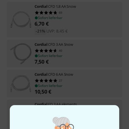
Cordial
CFD 1,8 AA Snow
69
Sofort lieferbar
6,70
€
-21%
UVP:
8,45
€
Cordial
CFD 3 AA Snow
40
Sofort lieferbar
7,50
€
Cordial
CFD 6 AA Snow
37
Sofort lieferbar
10,50
€
Cordial
ED 3 AA elements
20
Sofort lieferbar
5,60
€
-28%
UVP:
7,74
€