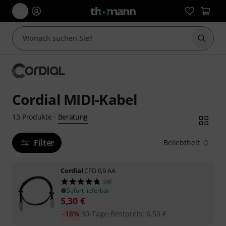
Suche 
Cordial MIDI-Kabel
Beratung
13
Produkte
·
Filter
Beliebtheit
Cordial
CFD 0,9 AA
240
Sofort lieferbar
5,30
€
-18%
30-Tage-Bestpreis
:
6,50
€