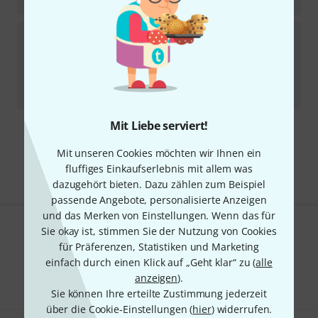
Cordial
ED 1 AA elements
24
Sofort lieferbar
4
€
-20%
UVP:
5
€
Mit Liebe serviert!
Kostenloser Versand ab 29 €
Mit unseren Cookies möchten wir Ihnen ein
Alle Preise inkl. MwSt.
fluffiges Einkaufserlebnis mit allem was
dazugehört bieten. Dazu zählen zum Beispiel
passende Angebote, personalisierte Anzeigen
und das Merken von Einstellungen. Wenn das für
Sie okay ist, stimmen Sie der Nutzung von Cookies
Gefällt Ihnen, was Sie sehen?
für Präferenzen, Statistiken und Marketing
einfach durch einen Klick auf „Geht klar“ zu (
alle
Teilen
Hilfe & Feedback
anzeigen
).
Sie können Ihre erteilte Zustimmung jederzeit
über die Cookie-Einstellungen (
hier
) widerrufen.