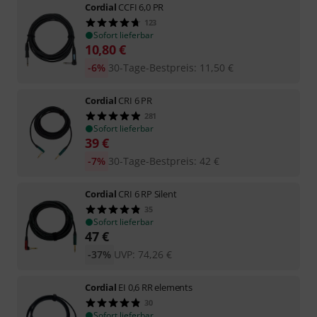
Cordial
CCFI 6,0 PR
123
Sofort lieferbar
10,80
€
-6%
30-Tage-Bestpreis
:
11,50
€
Cordial
CRI 6 PR
281
Sofort lieferbar
39
€
-7%
30-Tage-Bestpreis
:
42
€
Cordial
CRI 6 RP Silent
35
Sofort lieferbar
47
€
-37%
UVP:
74,26
€
Cordial
EI 0,6 RR elements
30
Sofort lieferbar