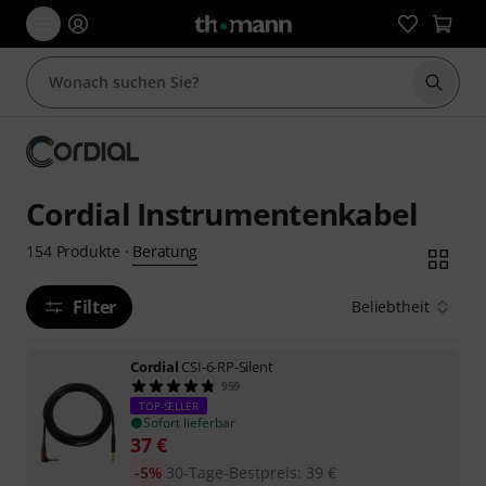
Suche 
Cordial Instrumentenkabel
Beratung
154
Produkte
·
Filter
Beliebtheit
Cordial
CSI-6-RP-Silent
959
TOP-SELLER
Sofort lieferbar
37
€
-5%
30-Tage-Bestpreis
:
39
€