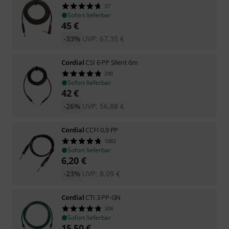
37
Sofort lieferbar
45
€
-33%
UVP:
67,35
€
Cordial
CSI 6 PP Silent 6m
390
Sofort lieferbar
42
€
-26%
UVP:
56,88
€
Cordial
CCFI 0,9 PP
1082
Sofort lieferbar
6,20
€
-23%
UVP:
8,09
€
Cordial
CTI 3 PP-GN
304
Sofort lieferbar
15,50
€