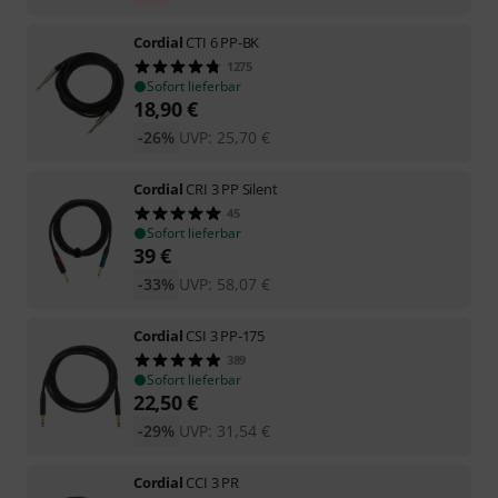
Cordial
CTI 6 PP-BK
1275
Sofort lieferbar
18,90
€
-26%
UVP:
25,70
€
Cordial
CRI 3 PP Silent
45
Sofort lieferbar
39
€
-33%
UVP:
58,07
€
Cordial
CSI 3 PP-175
389
Sofort lieferbar
22,50
€
-29%
UVP:
31,54
€
Cordial
CCI 3 PR