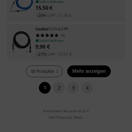
Sofort lieferbar
15,50
€
-26%
UVP:
21,06
€
Cordial
CCFI 4,5 PR
182
Sofort lieferbar
9,90
€
-27%
UVP:
13,57
€
Mehr anzeigen
50 Produkte
1
2
3
4
Kostenloser Versand ab 29 €
Alle Preise inkl. MwSt.