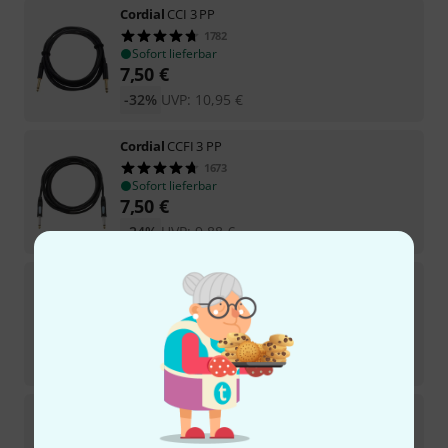
Cordial
CCI 3 PP
1782
Sofort lieferbar
7,50
€
-32%
UVP:
10,95
€
Cordial
CCFI 3 PP
1673
Sofort lieferbar
7,50
€
-24%
UVP:
9,88
€
Cordial
CAI 5 BK
1187
Sofort lieferbar
16,50
€
-29%
UVP:
23,09
€
Cordial
CTI 3 PP-RD
635