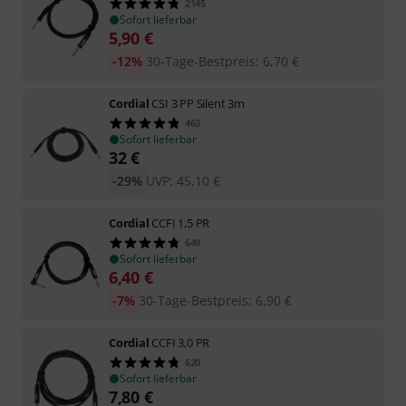
2145
Sofort lieferbar
5,90
€
-12%
30-Tage-Bestpreis
:
6,70
€
Cordial
CSI 3 PP Silent 3m
463
Sofort lieferbar
32
€
-29%
UVP:
45,10
€
Cordial
CCFI 1,5 PR
649
Sofort lieferbar
6,40
€
-7%
30-Tage-Bestpreis
:
6,90
€
Cordial
CCFI 3,0 PR
620
Sofort lieferbar
7,80
€