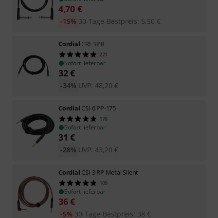
4,70
€
-15%
30-Tage-Bestpreis
:
5,50
€
Cordial
CRI 3 PR
221
Sofort lieferbar
32
€
-34%
UVP:
48,20
€
Cordial
CSI 6 PP-175
178
Sofort lieferbar
31
€
-28%
UVP:
43,20
€
Cordial
CSI 3 RP Metal Silent
109
Sofort lieferbar
36
€
-5%
30-Tage-Bestpreis
:
38
€