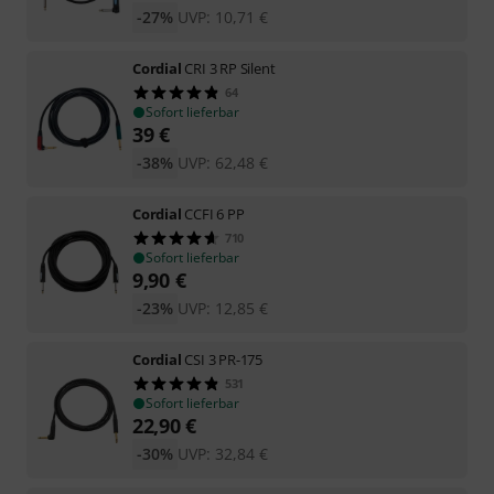
-27%
UVP:
10,71
€
Cordial
CRI 3 RP Silent
64
Sofort lieferbar
39
€
-38%
UVP:
62,48
€
Cordial
CCFI 6 PP
710
Sofort lieferbar
9,90
€
-23%
UVP:
12,85
€
Cordial
CSI 3 PR-175
531
Sofort lieferbar
22,90
€
-30%
UVP:
32,84
€