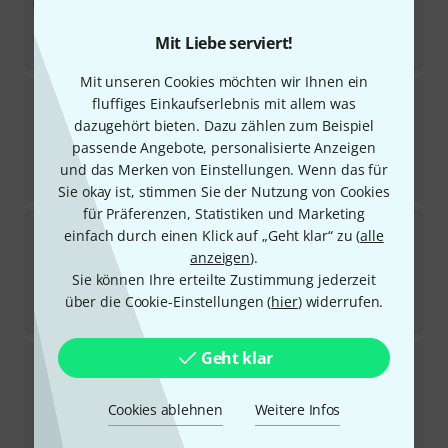
Sofort lieferbar
15,50
€
Mit Liebe serviert!
-26%
UVP:
21,06
€
Mit unseren Cookies möchten wir Ihnen ein
Cordial
EI 3 PR elements
fluffiges Einkaufserlebnis mit allem was
163
dazugehört bieten. Dazu zählen zum Beispiel
Sofort lieferbar
passende Angebote, personalisierte Anzeigen
4,50
€
und das Merken von Einstellungen. Wenn das für
-29%
UVP:
6,31
€
Sie okay ist, stimmen Sie der Nutzung von Cookies
für Präferenzen, Statistiken und Marketing
Cordial
CTI 6 PR-BK
einfach durch einen Klick auf „Geht klar“ zu (
alle
1237
anzeigen
).
Sofort lieferbar
Sie können Ihre erteilte Zustimmung jederzeit
19,50
€
über die Cookie-Einstellungen (
hier
) widerrufen.
-27%
UVP:
26,78
€
Geht klar
Cordial
EI 0,05 RR elements
61
Sofort lieferbar
Cookies ablehnen
Weitere Infos
4,90
€
-24%
UVP:
6,43
€