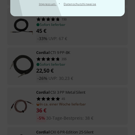
·
Impressum
Datenschutzhinweise
Cordial
CSI-9-RP-Silent
150
Sofort lieferbar
45
€
-33%
UVP:
67
€
Cordial
CTI 9 PP-BK
355
Sofort lieferbar
22,50
€
-26%
UVP:
30,23
€
Cordial
CSI 3 PP Metal Silent
45
In ca. einer Woche lieferbar
36
€
-5%
30-Tage-Bestpreis
:
38
€
Cordial
CXI 6 PR-Edition 25-Silent