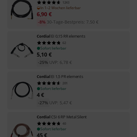
1243
In 1–2 Wochen lieferbar
6,90
€
-8%
30-Tage-Bestpreis
:
7,50
€
Cordial
EI 0,15 RR elements
62
Sofort lieferbar
5,10
€
-25%
UVP:
6,78
€
Cordial
EI 1,5 PR elements
201
Sofort lieferbar
4
€
-27%
UVP:
5,47
€
Cordial
CSI 6 RP Metal Silent
40
Sofort lieferbar
45
€