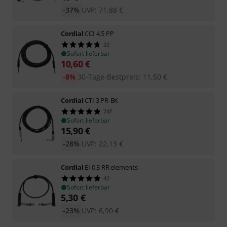
-37%
UVP:
71,88
€
Cordial
CCI 4,5 PP
22
Sofort lieferbar
10,60
€
-8%
30-Tage-Bestpreis
:
11,50
€
Cordial
CTI 3 PR-BK
747
Sofort lieferbar
15,90
€
-28%
UVP:
22,13
€
Cordial
EI 0,3 RR elements
42
Sofort lieferbar
5,30
€
-23%
UVP:
6,90
€