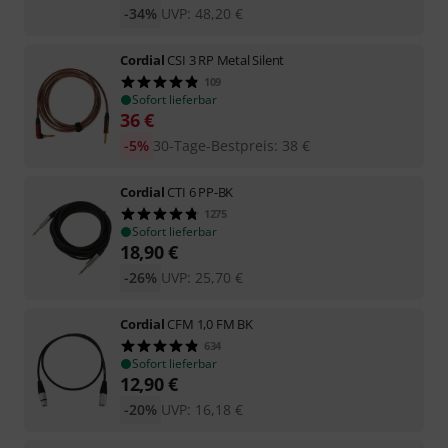
-34%
UVP:
48,20
€
Cordial
CSI 3 RP Metal Silent
109
Sofort lieferbar
36
€
-5%
30-Tage-Bestpreis
:
38
€
Cordial
CTI 6 PP-BK
1275
Sofort lieferbar
18,90
€
-26%
UVP:
25,70
€
Cordial
CFM 1,0 FM BK
634
Sofort lieferbar
12,90
€
-20%
UVP:
16,18
€