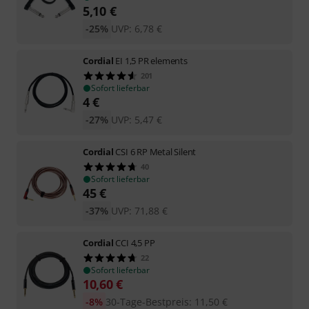
5,10
€
-25%
UVP:
6,78
€
Cordial
EI 1,5 PR elements
201
Sofort lieferbar
4
€
-27%
UVP:
5,47
€
Cordial
CSI 6 RP Metal Silent
40
Sofort lieferbar
45
€
-37%
UVP:
71,88
€
Cordial
CCI 4,5 PP
22
Sofort lieferbar
10,60
€
-8%
30-Tage-Bestpreis
:
11,50
€