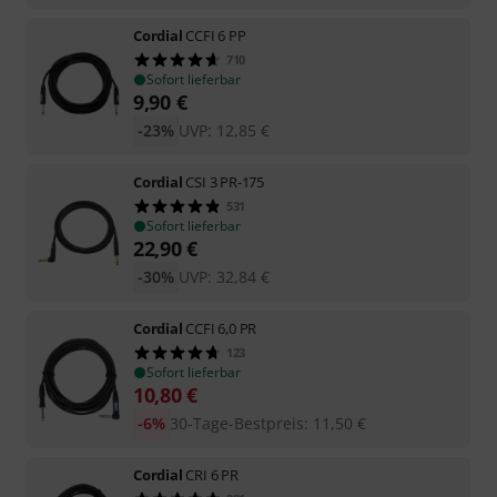
Cordial
CCFI 6 PP
710
Sofort lieferbar
9,90
€
-23%
UVP:
12,85
€
Cordial
CSI 3 PR-175
531
Sofort lieferbar
22,90
€
-30%
UVP:
32,84
€
Cordial
CCFI 6,0 PR
123
Sofort lieferbar
10,80
€
-6%
30-Tage-Bestpreis
:
11,50
€
Cordial
CRI 6 PR