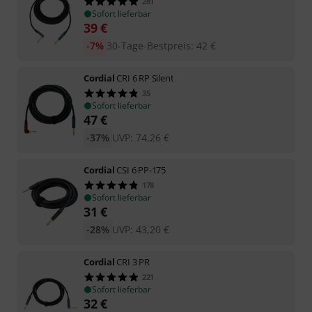
281
Sofort lieferbar
39
€
-7%
30-Tage-Bestpreis
:
42
€
Cordial
CRI 6 RP Silent
35
Sofort lieferbar
47
€
-37%
UVP:
74,26
€
Cordial
CSI 6 PP-175
178
Sofort lieferbar
31
€
-28%
UVP:
43,20
€
Cordial
CRI 3 PR
221
Sofort lieferbar
32
€