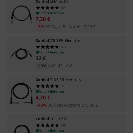
Cordial
CFM 0,6 FV
559
Sofort lieferbar
7,30
€
-8%
30-Tage-Bestpreis
:
7,90
€
Cordial
CSI 3 PP Silent 3m
463
Sofort lieferbar
32
€
-29%
UVP:
45,10
€
Cordial
EI 0,6 RR elements
30
Sofort lieferbar
4,70
€
-15%
30-Tage-Bestpreis
:
5,50
€
Cordial
CCFI 1,5 PR
649
Sofort lieferbar