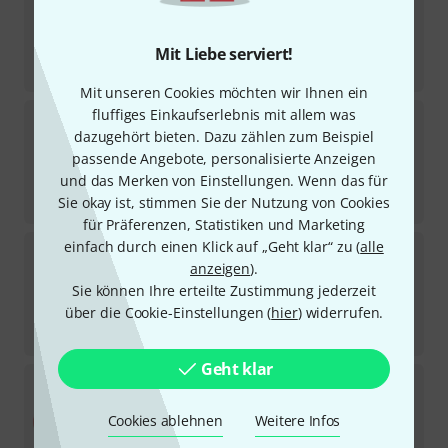
1673
Sofort lieferbar
7,50
€
Mit Liebe serviert!
-24%
UVP:
9,88
€
Mit unseren Cookies möchten wir Ihnen ein
fluffiges Einkaufserlebnis mit allem was
Cordial
CAI 5 BK
dazugehört bieten. Dazu zählen zum Beispiel
1187
Sofort lieferbar
passende Angebote, personalisierte Anzeigen
16,50
€
und das Merken von Einstellungen. Wenn das für
-29%
UVP:
23,09
€
Sie okay ist, stimmen Sie der Nutzung von Cookies
für Präferenzen, Statistiken und Marketing
einfach durch einen Klick auf „Geht klar“ zu (
alle
Cordial
CFM 0,5 FM BK
anzeigen
).
574
Sofort lieferbar
Sie können Ihre erteilte Zustimmung jederzeit
11,90
€
über die Cookie-Einstellungen (
hier
) widerrufen.
-24%
UVP:
15,59
€
Geht klar
Cordial
CTI 3 PP-RD
635
Sofort lieferbar
Cookies ablehnen
Weitere Infos
15,50
€