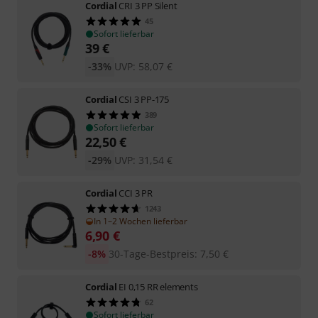
Cordial
CRI 3 PP Silent
45
Sofort lieferbar
39
€
-33%
UVP:
58,07
€
Cordial
CSI 3 PP-175
389
Sofort lieferbar
22,50
€
-29%
UVP:
31,54
€
Cordial
CCI 3 PR
1243
In 1–2 Wochen lieferbar
6,90
€
-8%
30-Tage-Bestpreis
:
7,50
€
Cordial
EI 0,15 RR elements
62
Sofort lieferbar