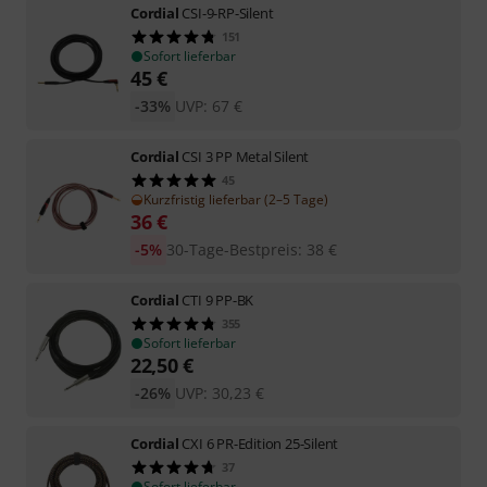
Cordial
CSI-9-RP-Silent
151
Sofort lieferbar
45
€
-33%
UVP:
67
€
Cordial
CSI 3 PP Metal Silent
45
Kurzfristig lieferbar (2–5 Tage)
36
€
-5%
30-Tage-Bestpreis
:
38
€
Cordial
CTI 9 PP-BK
355
Sofort lieferbar
22,50
€
-26%
UVP:
30,23
€
Cordial
CXI 6 PR-Edition 25-Silent
37
Sofort lieferbar