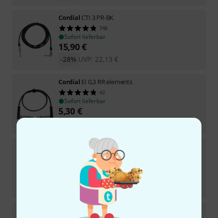
Cordial
CTI 3 PR-BK
748
Sofort lieferbar
15,90
€
-28%
UVP:
22,13
€
Cordial
EI 0,3 RR elements
42
Sofort lieferbar
5,30
€
-23%
UVP:
6,90
€
Cordial
CCI 3 PP
1782
Sofort lieferbar
7,50
€
-32%
UVP:
10,95
€
Cordial
CCFI 3 PP