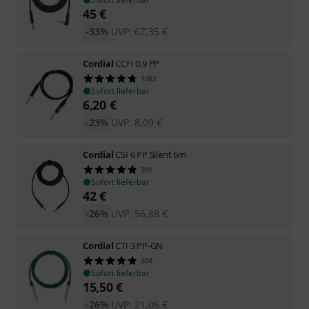
45
€
-33%
UVP:
67,35
€
Cordial
CCFI 0,9 PP
1082
Sofort lieferbar
6,20
€
-23%
UVP:
8,09
€
Cordial
CSI 6 PP Silent 6m
391
Sofort lieferbar
42
€
-26%
UVP:
56,88
€
Cordial
CTI 3 PP-GN
304
Sofort lieferbar
15,50
€
-26%
UVP:
21,06
€