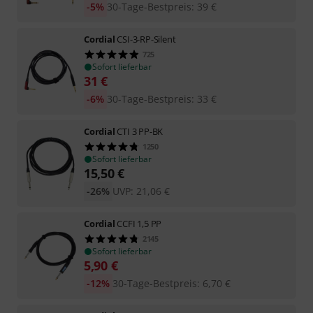
-5%
30-Tage-Bestpreis
:
39
€
Cordial
CSI-3-RP-Silent
725
Sofort lieferbar
31
€
-6%
30-Tage-Bestpreis
:
33
€
Cordial
CTI 3 PP-BK
1250
Sofort lieferbar
15,50
€
-26%
UVP:
21,06
€
Cordial
CCFI 1,5 PP
2145
Sofort lieferbar
5,90
€
-12%
30-Tage-Bestpreis
:
6,70
€