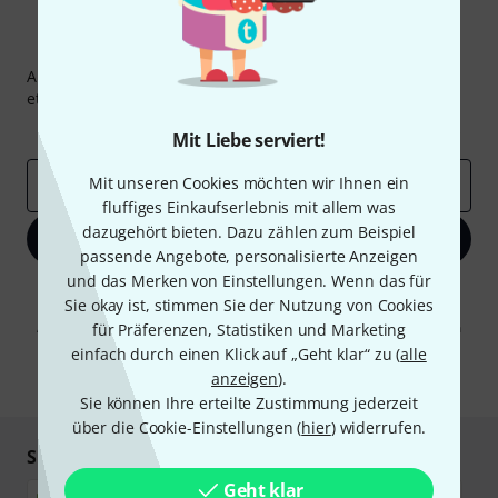
Thomann Newsletter
Abonniere den Thomann Newsletter und gewinne mit
etwas Glück einen von
50 Gutscheinen
über jeweils
50€
!
Inspirierende Beiträge
Deals
Thomann Insights
Mit Liebe serviert!
Mit unseren Cookies möchten wir Ihnen ein
E-Mail-Adresse
*
fluffiges Einkaufserlebnis mit allem was
dazugehört bieten. Dazu zählen zum Beispiel
Jetzt anmelden
passende Angebote, personalisierte Anzeigen
und das Merken von Einstellungen. Wenn das für
Mit Klick auf „Jetzt anmelden“ stimmen Sie dem Erhalt von E-Mail-
Sie okay ist, stimmen Sie der Nutzung von Cookies
Werbung und einer Messung des E-Mail-Nutzungsverhaltens zu. Die
Abmeldung ist jederzeit möglich. Weitere Informationen finden Sie in
für Präferenzen, Statistiken und Marketing
unseren
Datenschutzhinweisen
.
einfach durch einen Klick auf „Geht klar“ zu (
alle
anzeigen
).
* Pflichtfeld
Sie können Ihre erteilte Zustimmung jederzeit
über die Cookie-Einstellungen (
hier
) widerrufen.
Sicher einkaufen & bezahlen
Geht klar