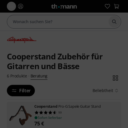
Suche 
Cooperstand Zubehör für
Gitarren und Bässe
Beratung
6
Produkte
·
Filter
Beliebtheit
Cooperstand
Pro-G Sapele Guitar Stand
99
Sofort lieferbar
75
€