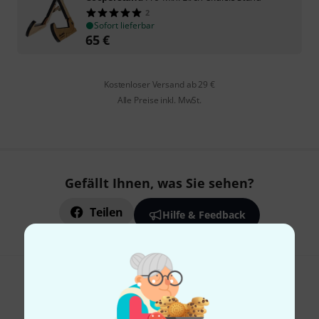
2
Sofort lieferbar
65
€
Kostenloser Versand ab 29 €
Alle Preise inkl. MwSt.
Gefällt Ihnen, was Sie sehen?
Teilen
Hilfe & Feedback