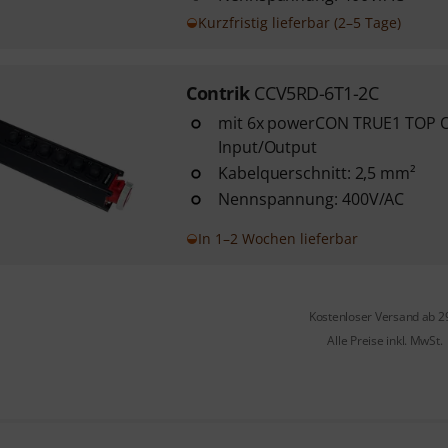
Kurzfristig lieferbar (2–5 Tage)
Contrik
CCV5RD-6T1-2C
mit 6x powerCON TRUE1 TOP O
Input/Output
Kabelquerschnitt: 2,5 mm²
Nennspannung: 400V/AC
In 1–2 Wochen lieferbar
Kostenloser Versand ab 2
Alle Preise inkl. MwSt.