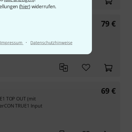
ellungen (
hier
) widerrufen.
79
€
3-NNSC
UE1 TOP OUT (mit
werCON TRUE1 Input
·
Impressum
Datenschutzhinweise
69
€
E1 TOP OUT (mit
erCON TRUE1 Input