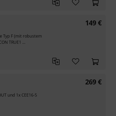
149
€
e Typ F (mit robustem
ON TRUE1 ...
269
€
UT und 1x CEE16-5