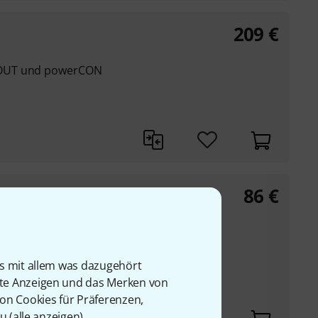
209
€
 OUT und powerCON
86
€
3
E1 TOP OUT (mit
erCON TRUE1 Input
is mit allem was dazugehört
rte Anzeigen und das Merken von
von Cookies für Präferenzen,
u (
alle anzeigen
).