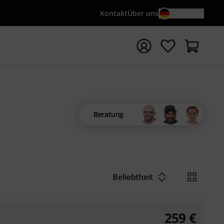
Kontakt
Über uns
DE / €
e mit Suchwort {searchTerm} starten
Beratung
Beliebtheit
259
€