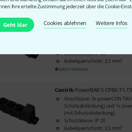
Sofort lieferbar
nnen Ihre erteilte Zustimmung jederzeit über die Cookie-Einst
Contrik
PowerBAR XO CPB-T1-T
Cookies ablehnen
Weitere Infos
Geht klar
Anschlüsse: 3 x powerCON TR
Schutzabdeckung) und 1 x po
(mit Schutzabdeckung)
Schutzklasse: IP 65
Kabelquerschnitt: 2,5 mm²
Sofort lieferbar
Contrik
PowerBAR X CPBX-T1-T3
Anschlüsse: 3x powerCON TRU
Schutzabdeckung) und 1x pow
(mit Schutzabdeckung)
Schutzklasse: IP 20
Kabelquerschnitt: 2,5 mm²