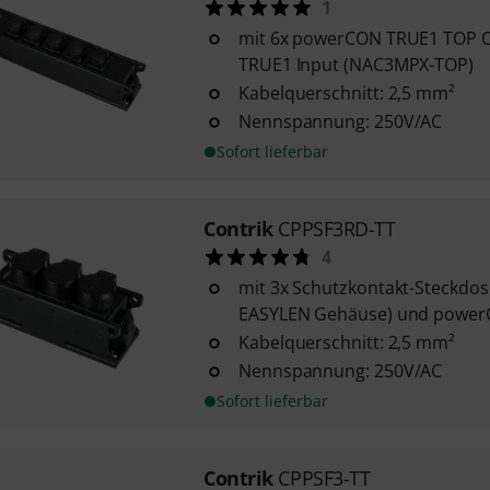
1
mit 6x powerCON TRUE1 TOP
TRUE1 Input (NAC3MPX-TOP)
Kabelquerschnitt: 2,5 mm²
Nennspannung: 250V/AC
Sofort lieferbar
Contrik
CPPSF3RD-TT
4
mit 3x Schutzkontakt-Steckdos
EASYLEN Gehäuse) und powerC
Kabelquerschnitt: 2,5 mm²
Nennspannung: 250V/AC
Sofort lieferbar
Contrik
CPPSF3-TT