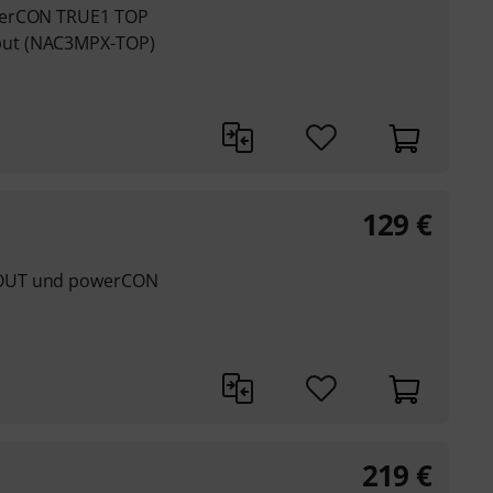
werCON TRUE1 TOP
ut (NAC3MPX-TOP)
129
€
 OUT und powerCON
219
€