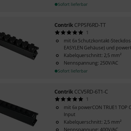
Sofort lieferbar
Contrik
CPPSF6RD-TT
1
mit 6x Schutzkontakt-Steckdos
EASYLEN Gehäuse) und powerC
Kabelquerschnitt: 2,5 mm²
Nennspannung: 250V/AC
Sofort lieferbar
Contrik
CCV5RD-6T1-C
1
mit 6x powerCON TRUE1 TOP O
Input
Kabelquerschnitt: 2,5 mm²
Nennspannung: 400V/AC