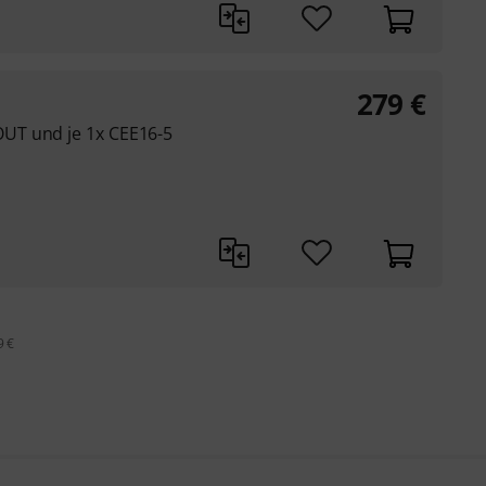
279
€
UT und je 1x CEE16-5
9 €