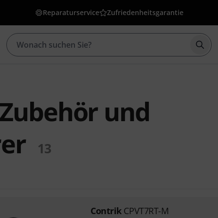
Reparaturservice
Zufriedenheitsgarantie
Such
 Zubehör und
er
13
Contrik
CPVT7RT-M