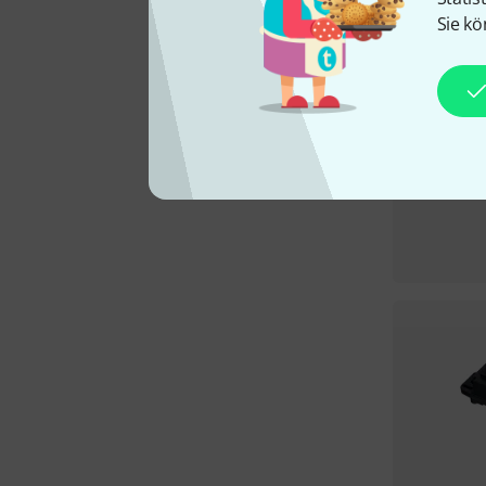
Sie kö