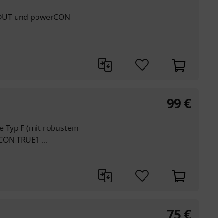
 OUT und powerCON
99
€
e Typ F (mit robustem
ON TRUE1 ...
75
€