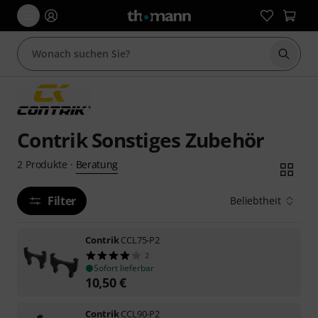
Suche 
Contrik Sonstiges Zubehör
Beratung
2
Produkte
·
Filter
Beliebtheit
Contrik
CCL75-P2
2
Sofort lieferbar
10,50
€
Contrik
CCL90-P2