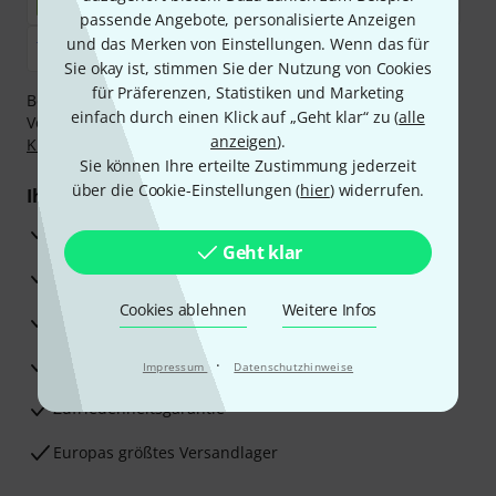
passende Angebote, personalisierte Anzeigen
und das Merken von Einstellungen. Wenn das für
Sie okay ist, stimmen Sie der Nutzung von Cookies
für Präferenzen, Statistiken und Marketing
Bezahlen Sie vertraulich und sicher per Nachnahme,
einfach durch einen Klick auf „Geht klar“ zu (
alle
Vorkasse, PayPal, Amazon Pay,
Klarna Sofort bezahlen
,
anzeigen
).
Klarna Ratenzahlung
oder Kreditkarte.
Sie können Ihre erteilte Zustimmung jederzeit
über die Cookie-Einstellungen (
hier
) widerrufen.
Ihre Vorteile
3 Jahre Thomann Garantie
Geht klar
30 Tage Money-Back-Garantie
Cookies ablehnen
Weitere Infos
Reparaturservice
Beratung durch Fachexperten
·
Impressum
Datenschutzhinweise
Zufriedenheitsgarantie
Europas größtes Versandlager