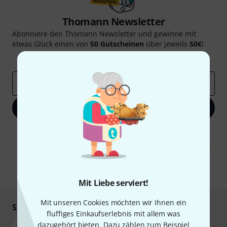
Thomann Newsletter
Abonniere den Thomann Newsletter und gewinne mit
etwas Glück einen von
50 Gutscheinen
über jeweils
50€
!
Inspirierende Beiträge
Deals
Thomann Insights
E-Mail-Adresse
*
Jetzt anmelden
Mit Klick auf „Jetzt anmelden“ stimmen Sie dem Erhalt von E-Mail-
Werbung und einer Messung des E-Mail-Nutzungsverhaltens zu. Die
Abmeldung ist jederzeit möglich. Weitere Informationen finden Sie in
unseren
Datenschutzhinweisen
.
* Pflichtfeld
Mit Liebe serviert!
Mit unseren Cookies möchten wir Ihnen ein
Sicher einkaufen & bezahlen
fluffiges Einkaufserlebnis mit allem was
dazugehört bieten. Dazu zählen zum Beispiel