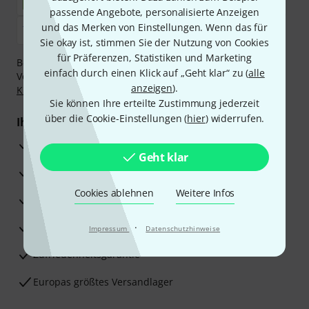
passende Angebote, personalisierte Anzeigen
und das Merken von Einstellungen. Wenn das für
Sie okay ist, stimmen Sie der Nutzung von Cookies
für Präferenzen, Statistiken und Marketing
Bezahlen Sie vertraulich und sicher per Nachnahme,
einfach durch einen Klick auf „Geht klar“ zu (
alle
Vorkasse, PayPal, Amazon Pay,
Klarna Sofort bezahlen
,
anzeigen
).
Klarna Ratenzahlung
oder Kreditkarte.
Sie können Ihre erteilte Zustimmung jederzeit
über die Cookie-Einstellungen (
hier
) widerrufen.
Ihre Vorteile
3 Jahre Thomann Garantie
Geht klar
30 Tage Money-Back-Garantie
Cookies ablehnen
Weitere Infos
Reparaturservice
Beratung durch Fachexperten
·
Impressum
Datenschutzhinweise
Zufriedenheitsgarantie
Europas größtes Versandlager