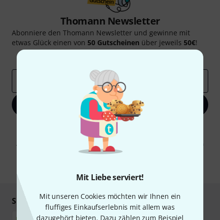
Thomann Newsletter
Abonniere den Thomann Newsletter und gewinne mit
etwas Glück einen von
50 Gutscheinen
über jeweils
50€
!
Inspirierende Beiträge
Deals
Thomann Insights
E-Mail-Adresse
*
Jetzt anmelden
Mit Klick auf „Jetzt anmelden“ stimmen Sie dem Erhalt von E-Mail-
Werbung und einer Messung des E-Mail-Nutzungsverhaltens zu. Die
Abmeldung ist jederzeit möglich. Weitere Informationen finden Sie in
unseren
Datenschutzhinweisen
.
* Pflichtfeld
Mit Liebe serviert!
Mit unseren Cookies möchten wir Ihnen ein
Sicher einkaufen & bezahlen
fluffiges Einkaufserlebnis mit allem was
dazugehört bieten. Dazu zählen zum Beispiel