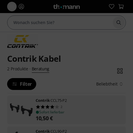
Suche 
Contrik Kabel
Beratung
2
Produkte
·
Filter
Beliebtheit
Contrik
CCL75-P2
2
Sofort lieferbar
10,50
€
Contrik
CCL90-P2