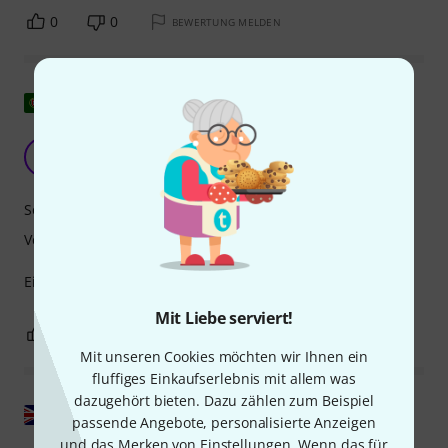
0
0
BEWERTUNG MELDEN
Original zeigen
Tadellos
L
Lelesf 15.03.2024
Sound
Verarbeitung
Einfacher Kauf und Lieferung. Ich empfehle
Mit Liebe serviert!
0
0
BEWERTUNG MELDEN
Mit unseren Cookies möchten wir Ihnen ein
fluffiges Einkaufserlebnis mit allem was
dazugehört bieten. Dazu zählen zum Beispiel
Original zeigen
passende Angebote, personalisierte Anzeigen
und das Merken von Einstellungen. Wenn das für