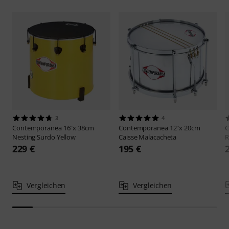
3
4
Contemporanea
16"x 38cm
Contemporanea
12"x 20cm
C
Nesting Surdo Yellow
Caisse Malacacheta
R
229 €
195 €
Vergleichen
Vergleichen