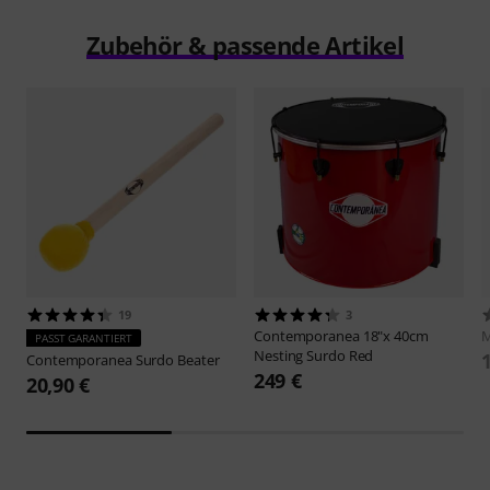
Zubehör & passende Artikel
19
3
Contemporanea
18"x 40cm
M
PASST GARANTIERT
Nesting Surdo Red
Contemporanea
Surdo Beater
249 €
20,90 €