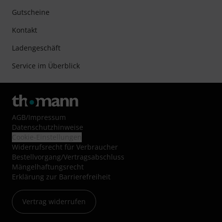
Gutscheine
Kontakt
Ladengeschäft
Service im Überblick
AGB
/
Impressum
Datenschutzhinweise
Cookie-Einstellungen
Widerrufsrecht für Verbraucher
Bestellvorgang/Vertragsabschluss
Mängelhaftungsrecht
Erklärung zur Barrierefreiheit
Vertrag widerrufen