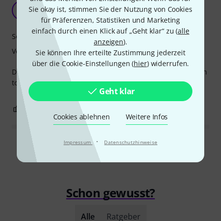
Bestes Rebolo
Sie okay ist, stimmen Sie der Nutzung von Cookies
P
Pcarvalho 15.04.2024
für Präferenzen, Statistiken und Marketing
einfach durch einen Klick auf „Geht klar“ zu (
alle
Sound
anzeigen
).
Verarbeitung
Sie können Ihre erteilte Zustimmung jederzeit
über die Cookie-Einstellungen (
hier
) widerrufen.
Das Holzinstrument hat neben seiner Schönheit auch einen
tollen Klang.
Geht klar
0
0
BEWERTUNG MELDEN
Cookies ablehnen
Weitere Infos
·
Impressum
Datenschutzhinweise
Alle Bewertungen lesen
Schon gewusst?
Alle
Ratgeber