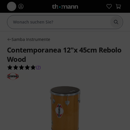
Suche 
Samba Instrumente
Contemporanea 12"x 45cm Rebolo
Wood
5.0 von 5 Sternen aus 7 Kundenbewertungen
(
7
)