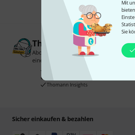
Mit un
biete
Einste
Statis
Sie kö
Thomann Newsletter
Abonniere den Thomann Newsletter und
einen von
50 Gutscheinen
über jeweils
Inspirierende Beiträge
Deals
Thomann Insights
Sicher einkaufen & bezahlen