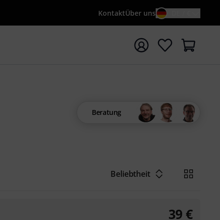
Kontakt
Über uns
DE / €
e mit Suchwort {searchTerm} starten
Beratung
Beliebtheit
39
€