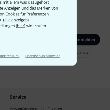
is mit allem was dazugehört
rte Anzeigen und das Merken von
von Cookies für Präferenzen,
u (
alle anzeigen
).
ellungen (
hier
) widerrufen.
Jetzt anmelden
 Sie dem Erhalt von E-Mail-Werbung und einer Messung des E-Mail-
·
Impressum
Datenschutzhinweise
t jederzeit möglich. Weitere Informationen finden Sie in unseren
Service
Versandkosten und Lieferzeiten