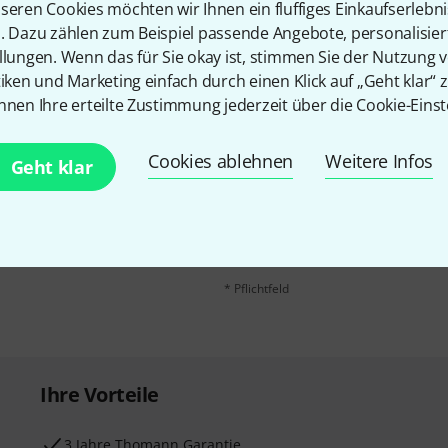
seren Cookies möchten wir Ihnen ein fluffiges Einkaufserlebn
n. Dazu zählen zum Beispiel passende Angebote, personalisie
llungen. Wenn das für Sie okay ist, stimmen Sie der Nutzung 
tiken und Marketing einfach durch einen Klick auf „Geht klar“ z
nnen Ihre erteilte Zustimmung jederzeit über die Cookie-Einst
Cookies ablehnen
Weitere Infos
E-Mail-Adresse
*
Geht klar
 gewinne mit etwas Glück
50€
!
Mit Klick auf „Jetzt anmelden“ stimmen
Nutzungsverhaltens zu. Die Abmeldung is
Datenschutzhinweisen
.
* Pflichtfeld
Ihre Vorteile
3 Jahre Thomann Garantie