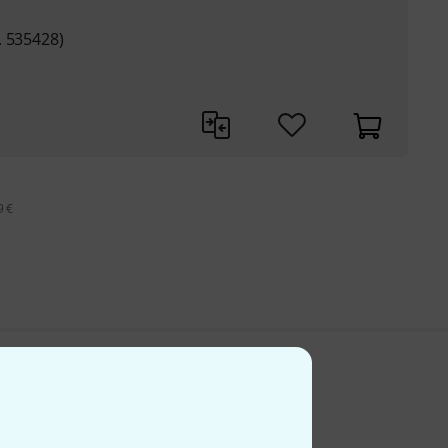
. 535428)
9 €