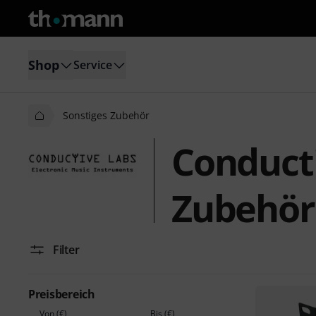
Shop
Service
Sonstiges Zubehör
Conducti
Zubehör
Filter
Preisbereich
Von (€)
Bis (€)