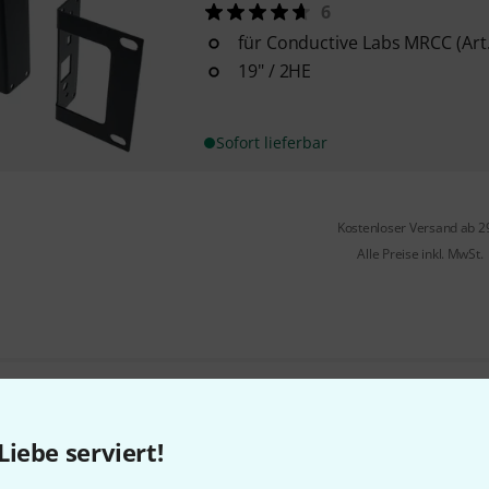
6
für Conductive Labs MRCC (Art
19" / 2HE
Sofort lieferbar
Kostenloser Versand ab 2
Alle Preise inkl. MwSt.
Gefällt Ihnen, was Sie sehen?
Liebe serviert!
Teilen
Hilfe & Feedback