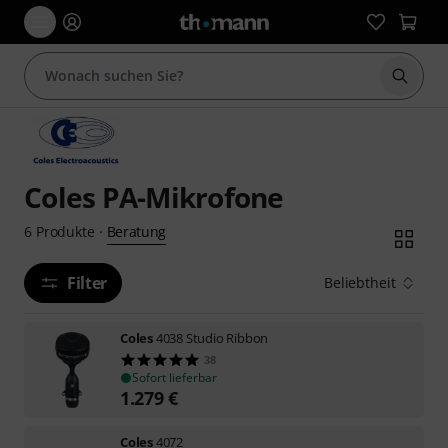
Suche 
Coles PA-Mikrofone
Beratung
6
Produkte
·
Filter
Beliebtheit
Coles
4038 Studio Ribbon
38
Sofort lieferbar
1.279
€
Coles
4072