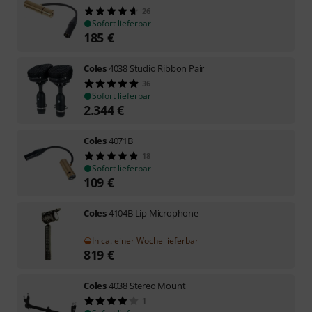
26
Sofort lieferbar
185
€
Coles
4038 Studio Ribbon Pair
36
Sofort lieferbar
2.344
€
Coles
4071B
18
Sofort lieferbar
109
€
Coles
4104B Lip Microphone
In ca. einer Woche lieferbar
819
€
Coles
4038 Stereo Mount
1