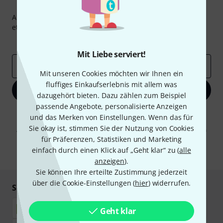
Thomann Newsletter
Abonniere den Thomann Newsletter und gewinne mit
etwas Glück einen von
50 Gutscheinen
über jeweils
50€
!
Inspirierende Beiträge
Deals
Thomann Insights
Mit Liebe serviert!
E-Mail-Adresse
*
Mit unseren Cookies möchten wir Ihnen ein
fluffiges Einkaufserlebnis mit allem was
Jetzt anmelden
dazugehört bieten. Dazu zählen zum Beispiel
passende Angebote, personalisierte Anzeigen
Mit Klick auf „Jetzt anmelden“ stimmen Sie dem Erhalt von E-Mail-
und das Merken von Einstellungen. Wenn das für
Werbung und einer Messung des E-Mail-Nutzungsverhaltens zu. Die
Sie okay ist, stimmen Sie der Nutzung von Cookies
Abmeldung ist jederzeit möglich. Weitere Informationen finden Sie in
unseren
Datenschutzhinweisen
.
für Präferenzen, Statistiken und Marketing
einfach durch einen Klick auf „Geht klar“ zu (
alle
* Pflichtfeld
anzeigen
).
Sie können Ihre erteilte Zustimmung jederzeit
über die Cookie-Einstellungen (
hier
) widerrufen.
Sicher einkaufen & bezahlen
Geht klar