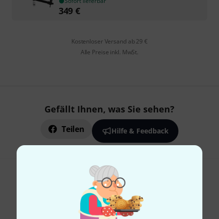
Sofort lieferbar
349
€
Kostenloser Versand ab 29 €
Alle Preise inkl. MwSt.
Gefällt Ihnen, was Sie sehen?
Teilen
Hilfe & Feedback