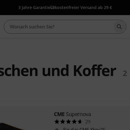
3 Jahre Garantie
kostenfreier Versand ab 29 €
Such
schen und Koffer
2
CME
Supernova
29
für das CME Xkey25