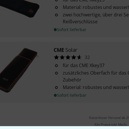
Material: robustes und wasser
zwei hochwertige, über drei Se
Reißverschlüsse
Sofort lieferbar
CME
Solar
32
für das CME Xkey37
zusätzliches Oberfach für das
Zubehör
Material: robustes und wasser
Sofort lieferbar
Kostenloser Versand ab 2
Alle Preise inkl. MwSt.