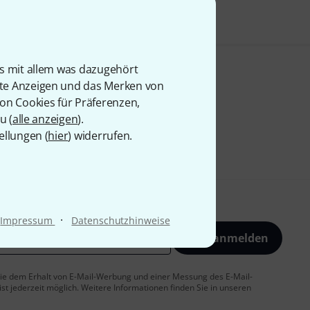
is mit allem was dazugehört
rte Anzeigen und das Merken von
von Cookies für Präferenzen,
u (
alle anzeigen
).
ellungen (
hier
) widerrufen.
·
Impressum
Datenschutzhinweise
Jetzt anmelden
 Sie dem Erhalt von E-Mail-Werbung und einer Messung des E-Mail-
t jederzeit möglich. Weitere Informationen finden Sie in unseren