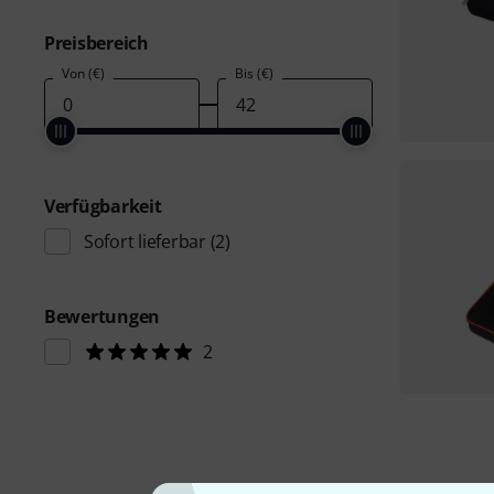
Preisbereich
Von (€)
Bis (€)
Verfügbarkeit
Sofort lieferbar
(2)
Bewertungen
2