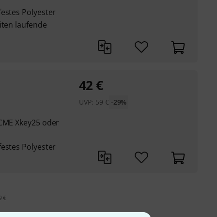
festes Polyester
iten laufende
42
€
UVP:
59
€
-29%
 CME Xkey25 oder
festes Polyester
9 €