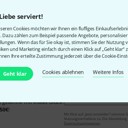
Liebe serviert!
seren Cookies möchten wir Ihnen ein fluffiges Einkaufserlebn
Gefällt Ihnen, was Sie sehen?
n. Dazu zählen zum Beispiel passende Angebote, personalisie
llungen. Wenn das für Sie okay ist, stimmen Sie der Nutzung 
tiken und Marketing einfach durch einen Klick auf „Geht klar“ z
Teilen
Hilfe & Feedback
nnen Ihre erteilte Zustimmung jederzeit über die Cookie-Einst
Cookies ablehnen
Weitere Infos
Geht klar
E-Mail-Adresse
*
 gewinne mit etwas Glück
50€
!
Mit Klick auf „Jetzt anmelden“ stimmen
Nutzungsverhaltens zu. Die Abmeldung is
Datenschutzhinweisen
.