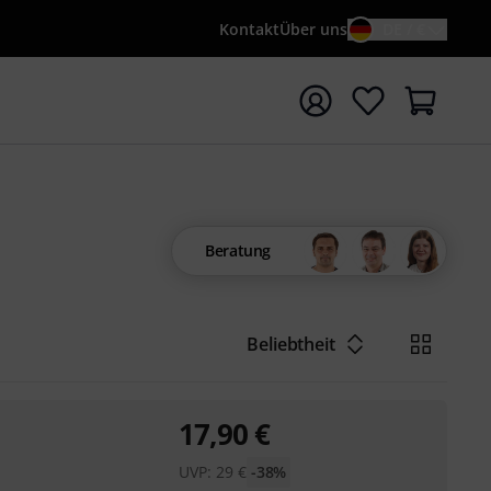
Kontakt
Über uns
DE / €
e mit Suchwort {searchTerm} starten
Beratung
Beliebtheit
17,90
€
UVP:
29
€
-38%