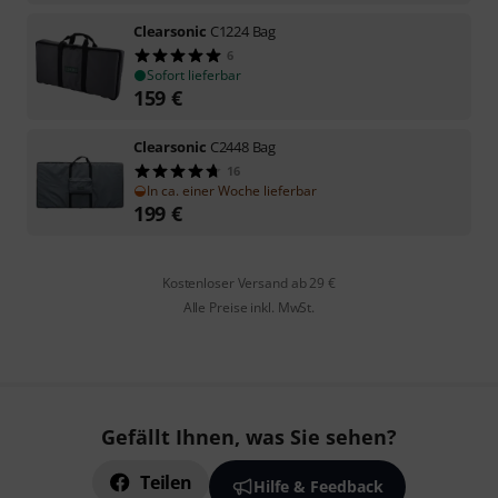
Clearsonic
C1224 Bag
6
Sofort lieferbar
159
€
Clearsonic
C2448 Bag
16
In ca. einer Woche lieferbar
199
€
Kostenloser Versand ab 29 €
Alle Preise inkl. MwSt.
Gefällt Ihnen, was Sie sehen?
Teilen
Hilfe & Feedback