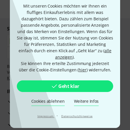
Mit unseren Cookies möchten wir Ihnen ein
* Pflichtfeld
fluffiges Einkaufserlebnis mit allem was
dazugehört bieten. Dazu zählen zum Beispiel
passende Angebote, personalisierte Anzeigen
Sicher einkaufen & bezahlen
und das Merken von Einstellungen. Wenn das für
Sie okay ist, stimmen Sie der Nutzung von Cookies
für Präferenzen, Statistiken und Marketing
einfach durch einen Klick auf „Geht klar“ zu (
alle
anzeigen
).
Sie können Ihre erteilte Zustimmung jederzeit
Bezahlen Sie vertraulich und sicher per Nachnahme,
über die Cookie-Einstellungen (
hier
) widerrufen.
Vorkasse, PayPal, Amazon Pay,
Klarna Sofort bezahlen
,
Klarna Ratenzahlung
oder Kreditkarte.
Geht klar
Ihre Vorteile
3 Jahre Thomann Garantie
Cookies ablehnen
Weitere Infos
30 Tage Money-Back-Garantie
·
Impressum
Datenschutzhinweise
Reparaturservice