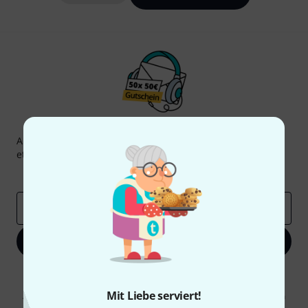
Thomann Newsletter
Abonniere den Thomann Newsletter und gewinne mit
etwas Glück einen von
50 Gutscheinen
über jeweils
50€
!
Inspirierende Beiträge
Deals
Thomann Insights
E-Mail-Adresse
*
Jetzt anmelden
Mit Klick auf „Jetzt anmelden“ stimmen Sie dem Erhalt von E-Mail-
Werbung und einer Messung des E-Mail-Nutzungsverhaltens zu. Die
Mit Liebe serviert!
Abmeldung ist jederzeit möglich. Weitere Informationen finden Sie in
unseren
Datenschutzhinweisen
.