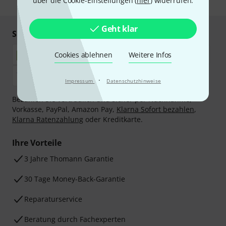
über die Cookie-Einstellungen (
hier
) widerrufen.
Geht klar
Sicher einkaufen & bezahlen
Cookies ablehnen
Weitere Infos
·
Impressum
Datenschutzhinweise
Bezahlen Sie vertraulich und sicher per Nachnahme,
Vorkasse, PayPal, Amazon Pay,
Klarna Sofort bezahlen
,
Klarna Ratenzahlung
oder Kreditkarte.
Ihre Vorteile
3 Jahre Thomann Garantie
30 Tage Money-Back-Garantie
Reparaturservice
Beratung durch Fachexperten