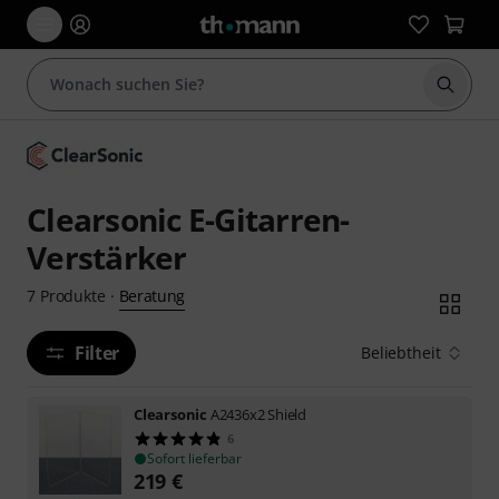
Suche 
Clearsonic E-Gitarren-
Verstärker
Beratung
7
Produkte
·
Filter
Beliebtheit
Clearsonic
A2436x2 Shield
6
Sofort lieferbar
219
€