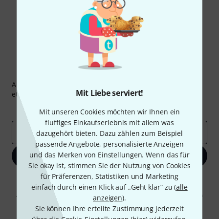
Thomann Newsletter
Abonniere den Thomann Newsletter und gewinne mit
Mit Liebe serviert!
etwas Glück einen von
50 Gutscheinen
über jeweils
50€
!
Inspirierende Beiträge
Deals
Thomann Insights
Mit unseren Cookies möchten wir Ihnen ein
fluffiges Einkaufserlebnis mit allem was
E-Mail-Adresse
*
dazugehört bieten. Dazu zählen zum Beispiel
passende Angebote, personalisierte Anzeigen
und das Merken von Einstellungen. Wenn das für
Jetzt anmelden
Sie okay ist, stimmen Sie der Nutzung von Cookies
für Präferenzen, Statistiken und Marketing
Mit Klick auf „Jetzt anmelden“ stimmen Sie dem Erhalt von E-Mail-
einfach durch einen Klick auf „Geht klar“ zu (
alle
Werbung und einer Messung des E-Mail-Nutzungsverhaltens zu. Die
Abmeldung ist jederzeit möglich. Weitere Informationen finden Sie in
anzeigen
).
unseren
Datenschutzhinweisen
.
Sie können Ihre erteilte Zustimmung jederzeit
* Pflichtfeld