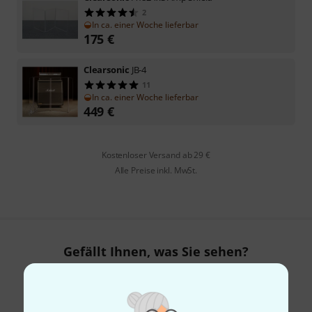
2
In ca. einer Woche lieferbar
175
€
Clearsonic
JB-4
11
In ca. einer Woche lieferbar
449
€
Kostenloser Versand ab 29 €
Alle Preise inkl. MwSt.
Gefällt Ihnen, was Sie sehen?
Teilen
Hilfe & Feedback