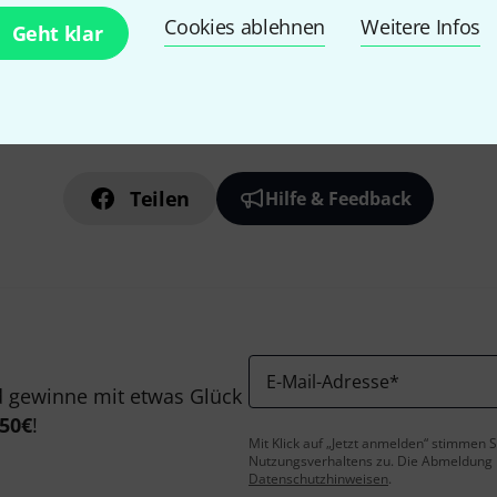
Cookies ablehnen
Weitere Infos
Geht klar
Gefällt Ihnen, was Sie sehen?
Teilen
Hilfe & Feedback
E-Mail-Adresse
*
 gewinne mit etwas Glück
50€
!
Mit Klick auf „Jetzt anmelden“ stimmen
Nutzungsverhaltens zu. Die Abmeldung is
Datenschutzhinweisen
.