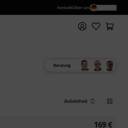
Kontakt
Über uns
DE / €
e mit Suchwort {searchTerm} starten
Beratung
Beliebtheit
169
€