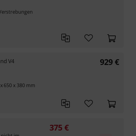
 Verstrebungen
929
€
and V4
 x 650 x 380 mm
375
€
 nicht im