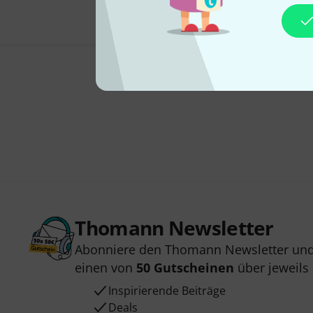
Thomann Newsletter
Abonniere den Thomann Newsletter und
einen von
50 Gutscheinen
über jeweils
Inspirierende Beiträge
Deals