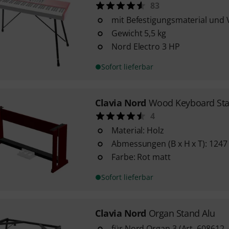
83
mit Befestigungsmaterial und
Gewicht 5,5 kg
Nord Electro 3 HP
Sofort lieferbar
Clavia Nord
Wood Keyboard St
4
Material: Holz
Abmessungen (B x H x T): 1247
Farbe: Rot matt
Sofort lieferbar
Clavia Nord
Organ Stand Alu
für Nord Organ 3 (Art. 608612 -