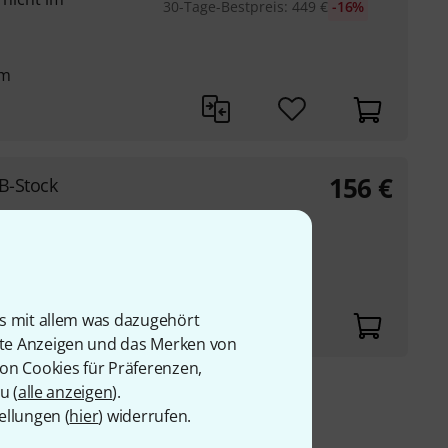
30-Tage-Bestpreis
:
449
€
-16%
mm
156
€
B-Stock
 Verstrebungen
is mit allem was dazugehört
rte Anzeigen und das Merken von
von Cookies für Präferenzen,
u (
alle anzeigen
).
9 €
ellungen (
hier
) widerrufen.