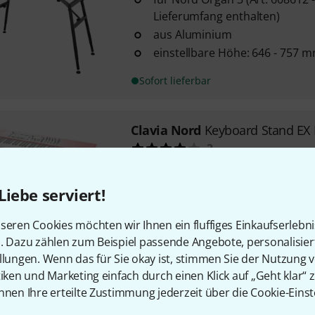
Lieferumfang enthalten)
aus Aluminium
einstellbare Höhe: 646 - 757 
Sofort lieferbar
Clavia Nord
Keyboard Stand EX 
3
mit Befestigungsmaterial und
Gewicht 5,5 kg
Liebe serviert!
Nord Electro 3 HP
seren Cookies möchten wir Ihnen ein fluffiges Einkaufserlebn
Sofort lieferbar
n. Dazu zählen zum Beispiel passende Angebote, personalisie
llungen. Wenn das für Sie okay ist, stimmen Sie der Nutzung 
tiken und Marketing einfach durch einen Klick auf „Geht klar“ z
Kostenloser Versand ab 2
nnen Ihre erteilte Zustimmung jederzeit über die Cookie-Einst
Alle Preise inkl. MwSt.