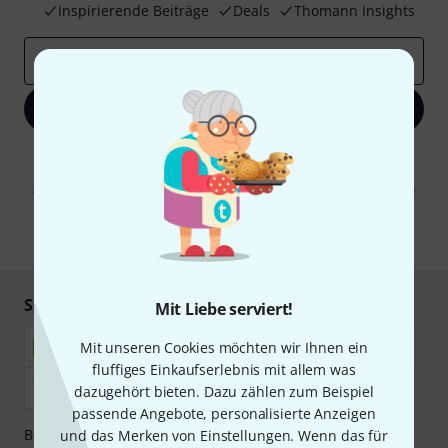
Inspirierende Beiträge
Deals
Thomann Insights
E-Mail-Adresse
*
Jetzt anmelden
Mit Klick auf „Jetzt anmelden“ stimmen Sie dem Erhalt von E-Mail-
Werbung und einer Messung des E-Mail-Nutzungsverhaltens zu. Die
Abmeldung ist jederzeit möglich. Weitere Informationen finden Sie in
unseren
Datenschutzhinweisen
.
* Pflichtfeld
Sicher einkaufen & bezahlen
Mit Liebe serviert!
Mit unseren Cookies möchten wir Ihnen ein
fluffiges Einkaufserlebnis mit allem was
dazugehört bieten. Dazu zählen zum Beispiel
passende Angebote, personalisierte Anzeigen
Bezahlen Sie vertraulich und sicher per Nachnahme,
und das Merken von Einstellungen. Wenn das für