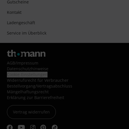
Gutscheine
Kontakt
Ladengeschäft
Service im Überblick
AGB
/
Impressum
Datenschutzhinweise
Cookie-Einstellungen
Widerrufsrecht für Verbraucher
Bestellvorgang/Vertragsabschluss
Mängelhaftungsrecht
Erklärung zur Barrierefreiheit
Vertrag widerrufen