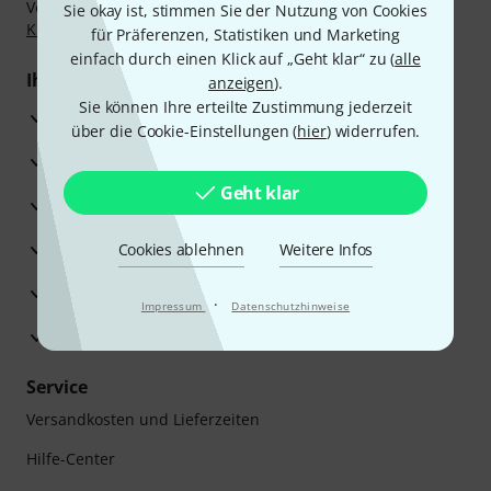
Vorkasse, PayPal, Amazon Pay,
Klarna Sofort bezahlen
,
Sie okay ist, stimmen Sie der Nutzung von Cookies
Klarna Ratenzahlung
oder Kreditkarte.
für Präferenzen, Statistiken und Marketing
einfach durch einen Klick auf „Geht klar“ zu (
alle
Ihre Vorteile
anzeigen
).
Sie können Ihre erteilte Zustimmung jederzeit
3 Jahre Thomann Garantie
über die Cookie-Einstellungen (
hier
) widerrufen.
30 Tage Money-Back-Garantie
Geht klar
Reparaturservice
Beratung durch Fachexperten
Cookies ablehnen
Weitere Infos
Zufriedenheitsgarantie
·
Impressum
Datenschutzhinweise
Europas größtes Versandlager
Service
Versandkosten und Lieferzeiten
Hilfe-Center