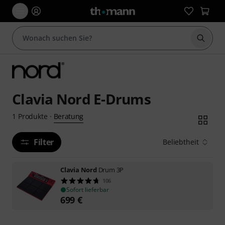
Suche 
Clavia Nord E-Drums
Beratung
1
Produkte
·
Filter
Beliebtheit
Clavia Nord
Drum 3P
106
Sofort lieferbar
699
€