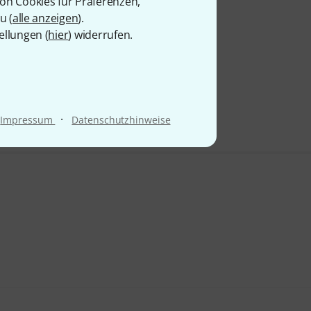
von Cookies für Präferenzen,
u (
alle anzeigen
).
ellungen (
hier
) widerrufen.
·
Impressum
Datenschutzhinweise