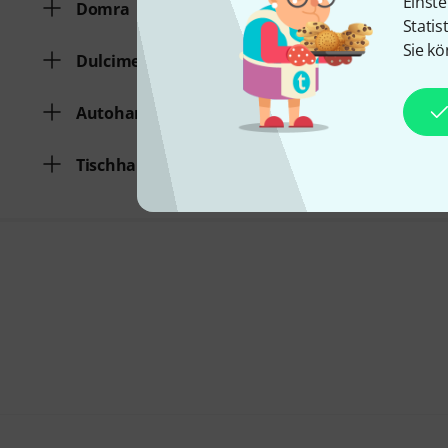
Einste
Domra
Statis
Sie kö
Dulcimer
Autoharp
Tischharfe