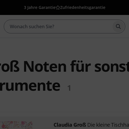
3 Jahre Garantie
Zufriedenheitsgarantie
Such
roß Noten für sons
trumente
1
Claudia Groß
Die kleine Tischh