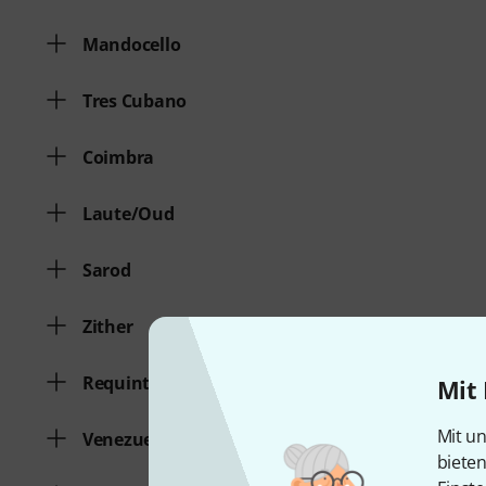
Mandocello
Tres Cubano
Coimbra
Laute/Oud
Sarod
Zither
Requinto
Mit 
Mit un
Venezuelan Cuatro
biete