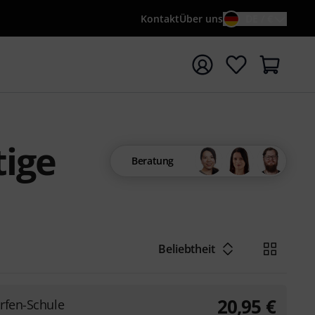
Kontakt
Über uns
DE / €
e mit Suchwort {searchTerm} starten
tige
Beratung
Beliebtheit
20,95
€
arfen-Schule