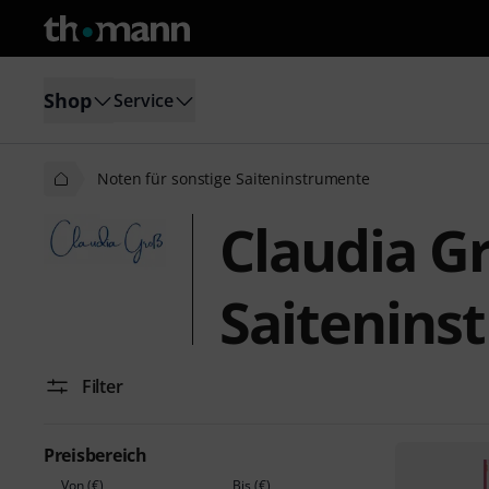
Shop
Service
Noten für sonstige Saiteninstrumente
Claudia G
Saitenins
Filter
Preisbereich
Von (€)
Bis (€)