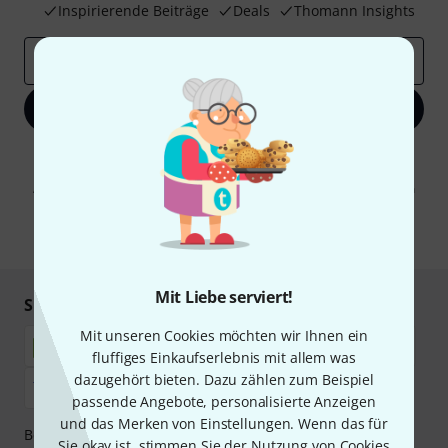
Inspirierende Beiträge
Deals
Thomann Insights
E-Mail-Adresse
*
Jetzt anmelden
Mit Klick auf „Jetzt anmelden“ stimmen Sie dem Erhalt von E-Mail-
Werbung und einer Messung des E-Mail-Nutzungsverhaltens zu. Die
Abmeldung ist jederzeit möglich. Weitere Informationen finden Sie in
unseren
Datenschutzhinweisen
.
* Pflichtfeld
Mit Liebe serviert!
Sicher einkaufen & bezahlen
Mit unseren Cookies möchten wir Ihnen ein
fluffiges Einkaufserlebnis mit allem was
dazugehört bieten. Dazu zählen zum Beispiel
passende Angebote, personalisierte Anzeigen
und das Merken von Einstellungen. Wenn das für
Bezahlen Sie vertraulich und sicher per Nachnahme,
Sie okay ist, stimmen Sie der Nutzung von Cookies