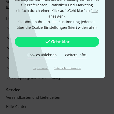
Vorkasse, PayPal, Amazon Pay,
Klarna Sofort bezahlen
,
für Präferenzen, Statistiken und Marketing
Klarna Ratenzahlung
oder Kreditkarte.
einfach durch einen Klick auf „Geht klar“ zu (
alle
anzeigen
).
Ihre Vorteile
Sie können Ihre erteilte Zustimmung jederzeit
3 Jahre Thomann Garantie
über die Cookie-Einstellungen (
hier
) widerrufen.
30 Tage Money-Back-Garantie
Geht klar
Reparaturservice
Cookies ablehnen
Weitere Infos
Beratung durch Fachexperten
Zufriedenheitsgarantie
·
Impressum
Datenschutzhinweise
Europas größtes Versandlager
Service
Versandkosten und Lieferzeiten
Hilfe-Center