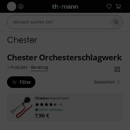
Suche 
Chester Orchesterschlagwerk
Beratung
1
Produkte
·
Filter
Beliebtheit
Chester
Hand Horn
65
Sofort lieferbar
7,90
€