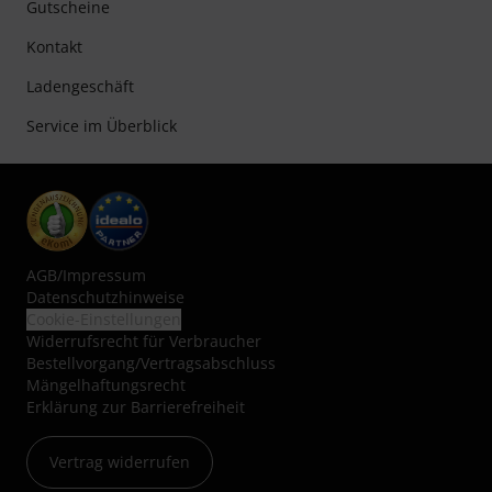
Gutscheine
Kontakt
Ladengeschäft
Service im Überblick
AGB
/
Impressum
Datenschutzhinweise
Cookie-Einstellungen
Widerrufsrecht für Verbraucher
Bestellvorgang/Vertragsabschluss
Mängelhaftungsrecht
Erklärung zur Barrierefreiheit
Vertrag widerrufen