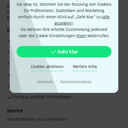
Sie okay ist, stimmen Sie der Nutzung von Cookies
Bezahlen Sie vertraulich und sicher per Nachnahme,
für Präferenzen, Statistiken und Marketing
Vorkasse, PayPal, Amazon Pay,
Klarna Sofort bezahlen
,
einfach durch einen Klick auf „Geht klar“ zu (
alle
Klarna Ratenzahlung
oder Kreditkarte.
anzeigen
).
Sie können Ihre erteilte Zustimmung jederzeit
Ihre Vorteile
über die Cookie-Einstellungen (
hier
) widerrufen.
3 Jahre Thomann Garantie
30 Tage Money-Back-Garantie
Geht klar
Reparaturservice
Cookies ablehnen
Weitere Infos
Beratung durch Fachexperten
·
Impressum
Datenschutzhinweise
Zufriedenheitsgarantie
Europas größtes Versandlager
Service
Versandkosten und Lieferzeiten