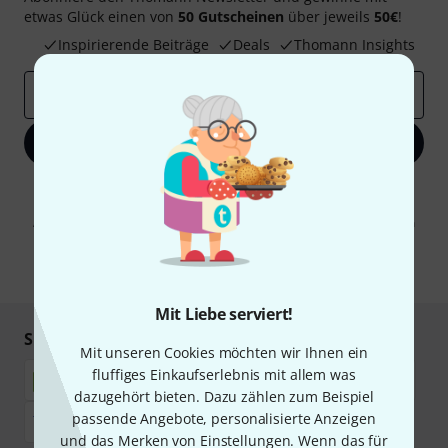
etwas Glück einen von
50 Gutscheinen
über jeweils
50€
!
Inspirierende Beiträge
Deals
Thomann Insights
E-Mail-Adresse
*
Jetzt anmelden
Mit Klick auf „Jetzt anmelden“ stimmen Sie dem Erhalt von E-Mail-
Werbung und einer Messung des E-Mail-Nutzungsverhaltens zu. Die
Abmeldung ist jederzeit möglich. Weitere Informationen finden Sie in
unseren
Datenschutzhinweisen
.
* Pflichtfeld
Mit Liebe serviert!
Sicher einkaufen & bezahlen
Mit unseren Cookies möchten wir Ihnen ein
fluffiges Einkaufserlebnis mit allem was
dazugehört bieten. Dazu zählen zum Beispiel
passende Angebote, personalisierte Anzeigen
und das Merken von Einstellungen. Wenn das für