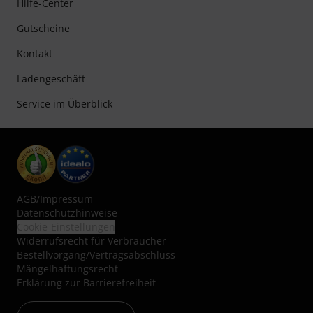
Hilfe-Center
Gutscheine
Kontakt
Ladengeschäft
Service im Überblick
AGB
/
Impressum
Datenschutzhinweise
Cookie-Einstellungen
Widerrufsrecht für Verbraucher
Bestellvorgang/Vertragsabschluss
Mängelhaftungsrecht
Erklärung zur Barrierefreiheit