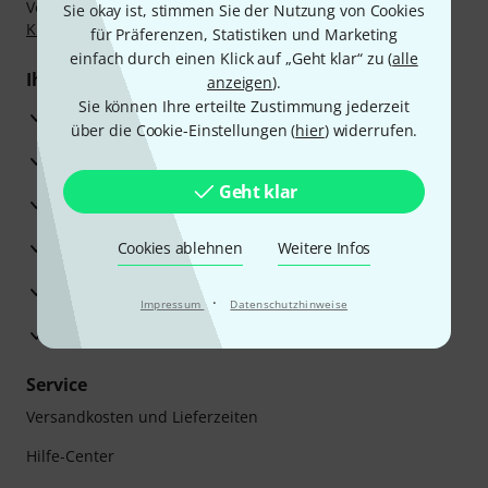
Vorkasse, PayPal, Amazon Pay,
Klarna Sofort bezahlen
,
Sie okay ist, stimmen Sie der Nutzung von Cookies
Klarna Ratenzahlung
oder Kreditkarte.
für Präferenzen, Statistiken und Marketing
einfach durch einen Klick auf „Geht klar“ zu (
alle
Ihre Vorteile
anzeigen
).
Sie können Ihre erteilte Zustimmung jederzeit
3 Jahre Thomann Garantie
über die Cookie-Einstellungen (
hier
) widerrufen.
30 Tage Money-Back-Garantie
Geht klar
Reparaturservice
Beratung durch Fachexperten
Cookies ablehnen
Weitere Infos
Zufriedenheitsgarantie
·
Impressum
Datenschutzhinweise
Europas größtes Versandlager
Service
Versandkosten und Lieferzeiten
Hilfe-Center