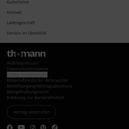
Gutscheine
Kontakt
Ladengeschäft
Service im Überblick
AGB
/
Impressum
Datenschutzhinweise
Cookie-Einstellungen
Widerrufsrecht für Verbraucher
Bestellvorgang/Vertragsabschluss
Mängelhaftungsrecht
Erklärung zur Barrierefreiheit
Vertrag widerrufen