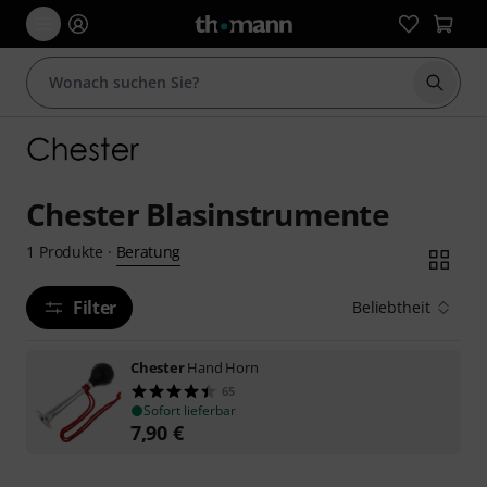
Suche 
Chester Blasinstrumente
Beratung
1
Produkte
·
Filter
Beliebtheit
Chester
Hand Horn
65
Sofort lieferbar
7,90
€