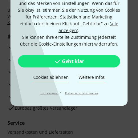
und das Merken von Einstellungen. Wenn das für
Bezahlen Sie vertraulich und sicher per Nachnahme,
Sie okay ist, stimmen Sie der Nutzung von Cookies
Vorkasse, PayPal, Amazon Pay,
Klarna Sofort bezahlen
,
für Präferenzen, Statistiken und Marketing
Klarna Ratenzahlung
oder Kreditkarte.
einfach durch einen Klick auf „Geht klar“ zu (
alle
anzeigen
).
Ihre Vorteile
Sie können Ihre erteilte Zustimmung jederzeit
über die Cookie-Einstellungen (
hier
) widerrufen.
3 Jahre Thomann Garantie
30 Tage Money-Back-Garantie
Geht klar
Reparaturservice
Cookies ablehnen
Weitere Infos
Beratung durch Fachexperten
·
Impressum
Datenschutzhinweise
Zufriedenheitsgarantie
Europas größtes Versandlager
Service
Versandkosten und Lieferzeiten