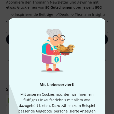
Abonniere den Thomann Newsletter und gewinne mit
etwas Glück einen von
50 Gutscheinen
über jeweils
50€
!
Inspirierende Beiträge
Deals
Thomann Insights
E-Mail-Adresse
*
Jetzt anmelden
Mit Klick auf „Jetzt anmelden“ stimmen Sie dem Erhalt von E-Mail-
Werbung und einer Messung des E-Mail-Nutzungsverhaltens zu. Die
Abmeldung ist jederzeit möglich. Weitere Informationen finden Sie in
unseren
Datenschutzhinweisen
.
* Pflichtfeld
Mit Liebe serviert!
Sicher einkaufen & bezahlen
Mit unseren Cookies möchten wir Ihnen ein
fluffiges Einkaufserlebnis mit allem was
dazugehört bieten. Dazu zählen zum Beispiel
passende Angebote, personalisierte Anzeigen