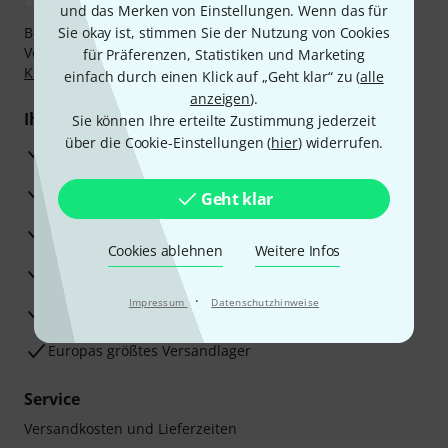
und das Merken von Einstellungen. Wenn das für
Bezahlen Sie vertraulich und sicher per Nachnahme,
Sie okay ist, stimmen Sie der Nutzung von Cookies
Vorkasse, PayPal, Amazon Pay,
Klarna Sofort bezahlen
,
für Präferenzen, Statistiken und Marketing
Klarna Ratenzahlung
oder Kreditkarte.
einfach durch einen Klick auf „Geht klar“ zu (
alle
anzeigen
).
Ihre Vorteile
Sie können Ihre erteilte Zustimmung jederzeit
über die Cookie-Einstellungen (
hier
) widerrufen.
3 Jahre Thomann Garantie
30 Tage Money-Back-Garantie
Geht klar
Reparaturservice
Cookies ablehnen
Weitere Infos
Beratung durch Fachexperten
·
Impressum
Datenschutzhinweise
Zufriedenheitsgarantie
Europas größtes Versandlager
Service
Versandkosten und Lieferzeiten