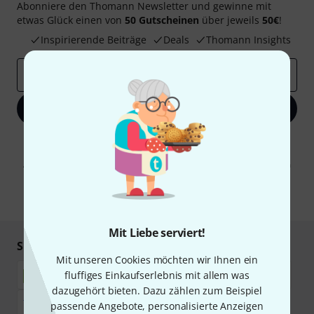
Abonniere den Thomann Newsletter und gewinne mit
etwas Glück einen von
50 Gutscheinen
über jeweils
50€
!
Inspirierende Beiträge
Deals
Thomann Insights
E-Mail-Adresse
*
Jetzt anmelden
Mit Klick auf „Jetzt anmelden“ stimmen Sie dem Erhalt von E-Mail-
Werbung und einer Messung des E-Mail-Nutzungsverhaltens zu. Die
Abmeldung ist jederzeit möglich. Weitere Informationen finden Sie in
unseren
Datenschutzhinweisen
.
* Pflichtfeld
Mit Liebe serviert!
Sicher einkaufen & bezahlen
Mit unseren Cookies möchten wir Ihnen ein
fluffiges Einkaufserlebnis mit allem was
dazugehört bieten. Dazu zählen zum Beispiel
passende Angebote, personalisierte Anzeigen