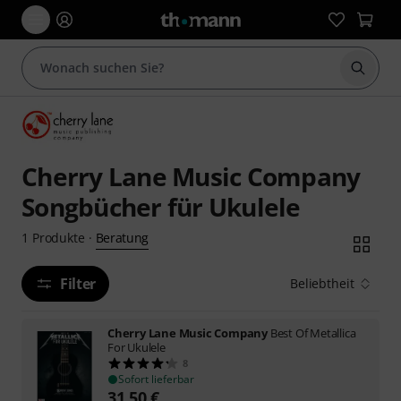
Suche 
Cherry Lane Music Company
Songbücher für Ukulele
Beratung
1
Produkte
·
Filter
Beliebtheit
Cherry Lane Music Company
Best Of Metallica
For Ukulele
8
Sofort lieferbar
31,50
€