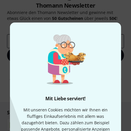
Thomann Newsletter
Abonniere den Thomann Newsletter und gewinne mit
etwas Glück einen von
50 Gutscheinen
über jeweils
50€
!
Inspirierende Beiträge
Deals
Thomann Insights
E-Mail-Adresse
*
Jetzt anmelden
Mit Klick auf „Jetzt anmelden“ stimmen Sie dem Erhalt von E-Mail-
Werbung und einer Messung des E-Mail-Nutzungsverhaltens zu. Die
Abmeldung ist jederzeit möglich. Weitere Informationen finden Sie in
unseren
Datenschutzhinweisen
.
* Pflichtfeld
Mit Liebe serviert!
Mit unseren Cookies möchten wir Ihnen ein
Sicher einkaufen & bezahlen
fluffiges Einkaufserlebnis mit allem was
dazugehört bieten. Dazu zählen zum Beispiel
passende Angebote, personalisierte Anzeigen