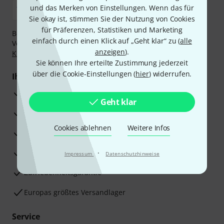
und das Merken von Einstellungen. Wenn das für
Sie okay ist, stimmen Sie der Nutzung von Cookies
für Präferenzen, Statistiken und Marketing
Bezahlen Sie vertraulich und sicher per Nachnahme,
einfach durch einen Klick auf „Geht klar“ zu (
alle
Vorkasse, PayPal, Amazon Pay,
Klarna Sofort bezahlen
,
anzeigen
).
Klarna Ratenzahlung
oder Kreditkarte.
Sie können Ihre erteilte Zustimmung jederzeit
über die Cookie-Einstellungen (
hier
) widerrufen.
Ihre Vorteile
3 Jahre Thomann Garantie
Geht klar
30 Tage Money-Back-Garantie
Cookies ablehnen
Weitere Infos
Reparaturservice
Beratung durch Fachexperten
·
Impressum
Datenschutzhinweise
Zufriedenheitsgarantie
Europas größtes Versandlager
Service