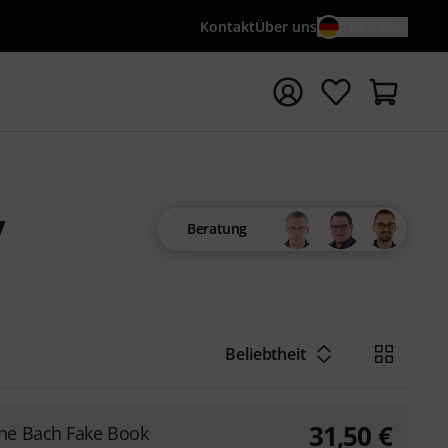
Kontakt
Über uns
DE / €
e mit Suchwort {searchTerm} starten
y
Beratung
Beliebtheit
31,50
€
he Bach Fake Book