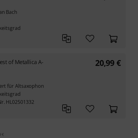
ian Bach
gkeitsgrad
20,99
€
est of Metallica A-
ert für Altsaxophon
gkeitsgrad
Nr. HL02501332
9 €