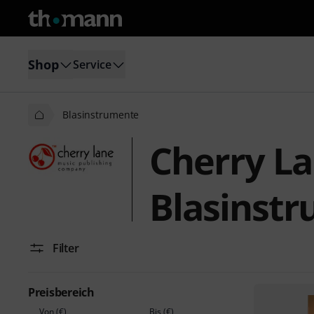
Shop
Service
Blasinstrumente
Cherry L
Blasinst
Filter
Preisbereich
Von (€)
Bis (€)