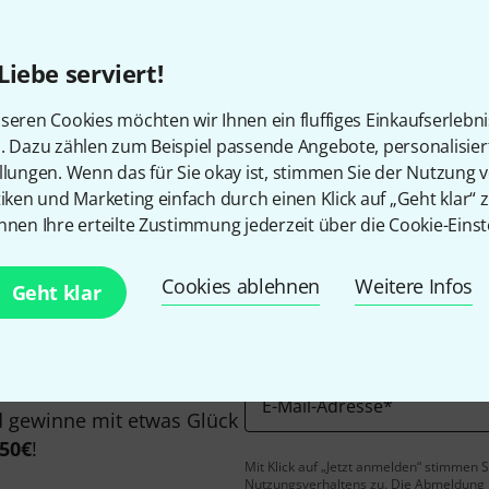
Alle Preise inkl. MwSt.
Liebe serviert!
seren Cookies möchten wir Ihnen ein fluffiges Einkaufserlebn
n. Dazu zählen zum Beispiel passende Angebote, personalisie
Gefällt Ihnen, was Sie sehen?
llungen. Wenn das für Sie okay ist, stimmen Sie der Nutzung 
tiken und Marketing einfach durch einen Klick auf „Geht klar“ z
nnen Ihre erteilte Zustimmung jederzeit über die Cookie-Einst
Teilen
Hilfe & Feedback
Cookies ablehnen
Weitere Infos
Geht klar
E-Mail-Adresse
*
 gewinne mit etwas Glück
50€
!
Mit Klick auf „Jetzt anmelden“ stimmen
Nutzungsverhaltens zu. Die Abmeldung is