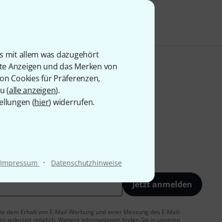
is mit allem was dazugehört
rte Anzeigen und das Merken von
von Cookies für Präferenzen,
u (
alle anzeigen
).
ellungen (
hier
) widerrufen.
·
Impressum
Datenschutzhinweise
Jetzt anmelden
 Sie dem Erhalt von E-Mail-Werbung und einer Messung des E-Mail-
t jederzeit möglich. Weitere Informationen finden Sie in unseren