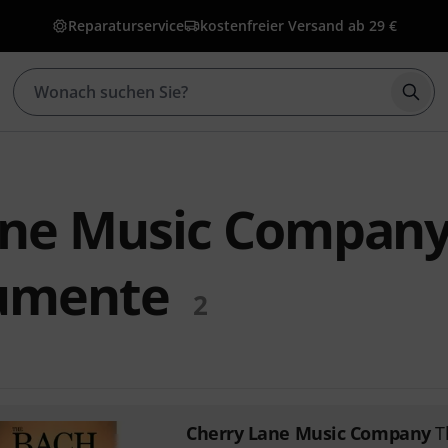
Reparaturservice
kostenfreier Versand ab 29 €
Such
ane Music Compan
rumente
2
Cherry Lane Music Company
T