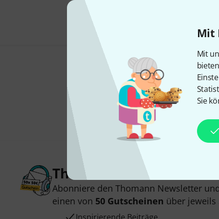
Mit 
Mit un
biete
Einste
Statis
Sie kö
Thomann Newsletter
Abonniere den Thomann Newsletter und
einen von
50 Gutscheinen
über jeweils
Inspirierende Beiträge