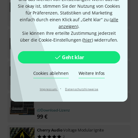
Cherry Audio
Sines Synthesizer
Sie okay ist, stimmen Sie der Nutzung von Cookies
2
für Präferenzen, Statistiken und Marketing
Download-Lizenz
49
€
einfach durch einen Klick auf „Geht klar“ zu (
alle
anzeigen
).
Sie können Ihre erteilte Zustimmung jederzeit
Cherry Audio
Trident Mk3
über die Cookie-Einstellungen (
hier
) widerrufen.
Download-Lizenz
69
€
Geht klar
Cherry Audio
Octave Cat
Cookies ablehnen
Weitere Infos
Download-Lizenz
49
€
·
Impressum
Datenschutzhinweise
Cherry Audio
Vintage Classics Collection
Download-Lizenz
99
€
Cherry Audio
Voltage Modular Ignite
2