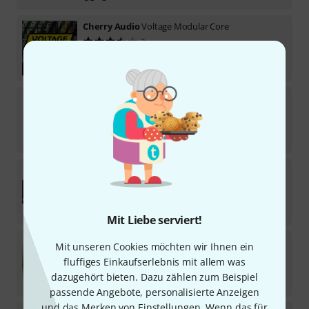
Cherry Audio
Voltage Modular Core
2
Download-Lizenz
99
€
Cherry Audio
Yellowjacket
Download-Lizenz
49
€
Cherry Audio
Wurlybird 140B
3
Download-Lizenz
39
€
Mit Liebe serviert!
Cherry Audio
KR-55C
Mit unseren Cookies möchten wir Ihnen ein
fluffiges Einkaufserlebnis mit allem was
Download-Lizenz
dazugehört bieten. Dazu zählen zum Beispiel
49
€
passende Angebote, personalisierte Anzeigen
und das Merken von Einstellungen. Wenn das für