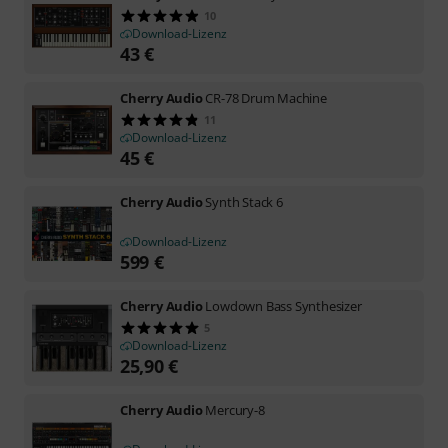
10
Download-Lizenz
43
€
Cherry Audio
CR-78 Drum Machine
11
Download-Lizenz
45
€
Cherry Audio
Synth Stack 6
Download-Lizenz
599
€
Cherry Audio
Lowdown Bass Synthesizer
5
Download-Lizenz
25,90
€
Cherry Audio
Mercury-8