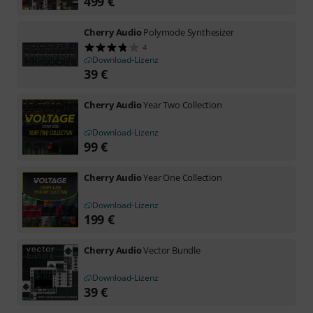
499
€
Cherry Audio
Polymode Synthesizer
4
Download-Lizenz
39
€
Cherry Audio
Year Two Collection
Download-Lizenz
99
€
Cherry Audio
Year One Collection
Download-Lizenz
199
€
Cherry Audio
Vector Bundle
Download-Lizenz
39
€