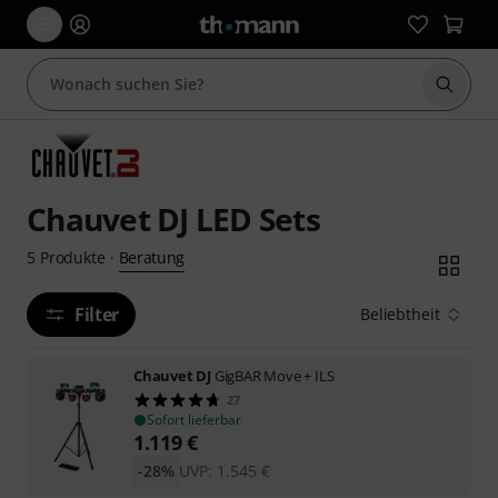
Suche 
Chauvet DJ LED Sets
Beratung
5
Produkte
·
Filter
Beliebtheit
Chauvet DJ
GigBAR Move + ILS
27
Sofort lieferbar
1.119
€
-28%
UVP:
1.545
€