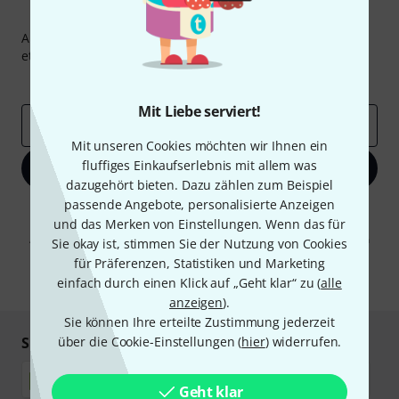
Thomann Newsletter
Abonniere den Thomann Newsletter und gewinne mit
etwas Glück einen von
50 Gutscheinen
über jeweils
50€
!
Inspirierende Beiträge
Deals
Thomann Insights
Mit Liebe serviert!
E-Mail-Adresse
*
Mit unseren Cookies möchten wir Ihnen ein
fluffiges Einkaufserlebnis mit allem was
Jetzt anmelden
dazugehört bieten. Dazu zählen zum Beispiel
passende Angebote, personalisierte Anzeigen
Mit Klick auf „Jetzt anmelden“ stimmen Sie dem Erhalt von E-Mail-
und das Merken von Einstellungen. Wenn das für
Werbung und einer Messung des E-Mail-Nutzungsverhaltens zu. Die
Abmeldung ist jederzeit möglich. Weitere Informationen finden Sie in
Sie okay ist, stimmen Sie der Nutzung von Cookies
unseren
Datenschutzhinweisen
.
für Präferenzen, Statistiken und Marketing
einfach durch einen Klick auf „Geht klar“ zu (
* Pflichtfeld
alle
anzeigen
).
Sie können Ihre erteilte Zustimmung jederzeit
Sicher einkaufen & bezahlen
über die Cookie-Einstellungen (
hier
) widerrufen.
Geht klar