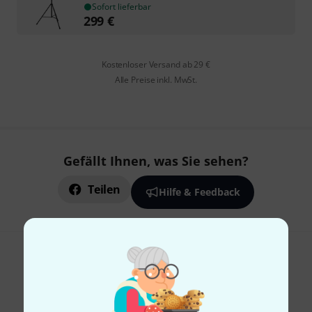
Sofort lieferbar
299
€
Kostenloser Versand ab 29 €
Alle Preise inkl. MwSt.
Gefällt Ihnen, was Sie sehen?
Teilen
Hilfe & Feedback