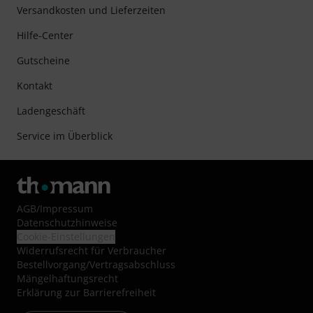
Versandkosten und Lieferzeiten
Hilfe-Center
Gutscheine
Kontakt
Ladengeschäft
Service im Überblick
AGB
/
Impressum
Datenschutzhinweise
Cookie-Einstellungen
Widerrufsrecht für Verbraucher
Bestellvorgang/Vertragsabschluss
Mängelhaftungsrecht
Erklärung zur Barrierefreiheit