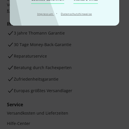
Vorkasse, PayPal, Amazon Pay,
Klarna Sofort bezahlen
,
Klarna Ratenzahlung
oder Kreditkarte.
·
Impressum
Datenschutzhinweise
Ihre Vorteile
3 Jahre Thomann Garantie
30 Tage Money-Back-Garantie
Reparaturservice
Beratung durch Fachexperten
Zufriedenheitsgarantie
Europas größtes Versandlager
Service
Versandkosten und Lieferzeiten
Hilfe-Center