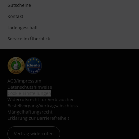
Gutscheine
Kontakt
Ladengeschäft
Service im Überblick
AGB
/
Impressum
Datenschutzhinweise
Cookie-Einstellungen
Widerrufsrecht für Verbraucher
Bestellvorgang/Vertragsabschluss
Mängelhaftungsrecht
Erklärung zur Barrierefreiheit
Vertrag widerrufen