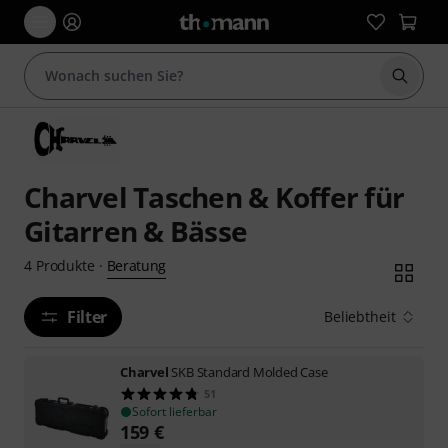
Suche 
Charvel Taschen & Koffer für
Gitarren & Bässe
Beratung
4
Produkte
·
Filter
Beliebtheit
Charvel
SKB Standard Molded Case
51
Sofort lieferbar
159
€