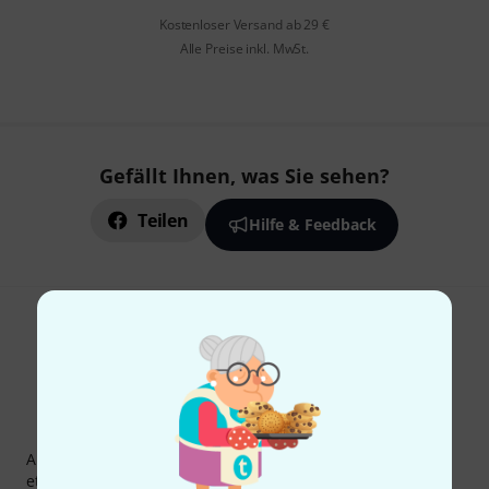
Kostenloser Versand ab 29 €
Alle Preise inkl. MwSt.
Gefällt Ihnen, was Sie sehen?
Teilen
Hilfe & Feedback
Thomann Newsletter
Abonniere den Thomann Newsletter und gewinne mit
etwas Glück einen von
50 Gutscheinen
über jeweils
50€
!