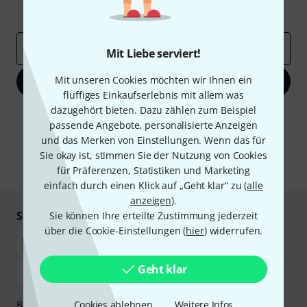
Inspirierende Beiträge
Deals
Thomann Insights
E-Mail-Adresse
*
Mit Liebe serviert!
Mit unseren Cookies möchten wir Ihnen ein
Jetzt anmelden
fluffiges Einkaufserlebnis mit allem was
dazugehört bieten. Dazu zählen zum Beispiel
Mit Klick auf „Jetzt anmelden“ stimmen Sie dem Erhalt von E-Mail-
passende Angebote, personalisierte Anzeigen
Werbung und einer Messung des E-Mail-Nutzungsverhaltens zu. Die
Abmeldung ist jederzeit möglich. Weitere Informationen finden Sie in
und das Merken von Einstellungen. Wenn das für
unseren
Datenschutzhinweisen
.
Sie okay ist, stimmen Sie der Nutzung von Cookies
* Pflichtfeld
für Präferenzen, Statistiken und Marketing
einfach durch einen Klick auf „Geht klar“ zu (
alle
anzeigen
).
Sicher einkaufen & bezahlen
Sie können Ihre erteilte Zustimmung jederzeit
über die Cookie-Einstellungen (
hier
) widerrufen.
Geht klar
Bezahlen Sie vertraulich und sicher per Nachnahme,
Cookies ablehnen
Weitere Infos