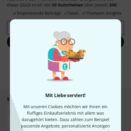
etwas Glück einen von
50 Gutscheinen
über jeweils
50€
!
Inspirierende Beiträge
Deals
Thomann Insights
E-Mail-Adresse
*
Jetzt anmelden
Mit Klick auf „Jetzt anmelden“ stimmen Sie dem Erhalt von E-Mail-
Werbung und einer Messung des E-Mail-Nutzungsverhaltens zu. Die
Abmeldung ist jederzeit möglich. Weitere Informationen finden Sie in
unseren
Datenschutzhinweisen
.
* Pflichtfeld
Mit Liebe serviert!
Sicher einkaufen & bezahlen
Mit unseren Cookies möchten wir Ihnen ein
fluffiges Einkaufserlebnis mit allem was
dazugehört bieten. Dazu zählen zum Beispiel
passende Angebote, personalisierte Anzeigen