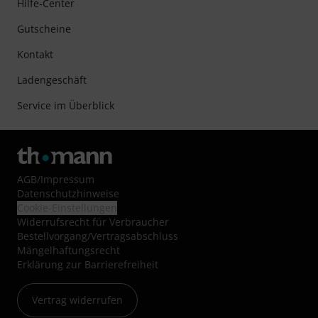
Hilfe-Center
Gutscheine
Kontakt
Ladengeschäft
Service im Überblick
AGB
/
Impressum
Datenschutzhinweise
Cookie-Einstellungen
Widerrufsrecht für Verbraucher
Bestellvorgang/Vertragsabschluss
Mängelhaftungsrecht
Erklärung zur Barrierefreiheit
Vertrag widerrufen