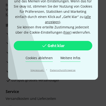
und das Merken von Einstellungen. Wenn das für
Bezahlen Sie vertraulich und sicher per Nachnahme,
Sie okay ist, stimmen Sie der Nutzung von Cookies
Vorkasse, PayPal, Amazon Pay,
Klarna Sofort bezahlen
,
für Präferenzen, Statistiken und Marketing
Klarna Ratenzahlung
oder Kreditkarte.
einfach durch einen Klick auf „Geht klar“ zu (
alle
anzeigen
).
Ihre Vorteile
Sie können Ihre erteilte Zustimmung jederzeit
über die Cookie-Einstellungen (
hier
) widerrufen.
3 Jahre Thomann Garantie
30 Tage Money-Back-Garantie
Geht klar
Reparaturservice
Cookies ablehnen
Weitere Infos
Beratung durch Fachexperten
·
Zufriedenheitsgarantie
Impressum
Datenschutzhinweise
Europas größtes Versandlager
Service
Versandkosten und Lieferzeiten