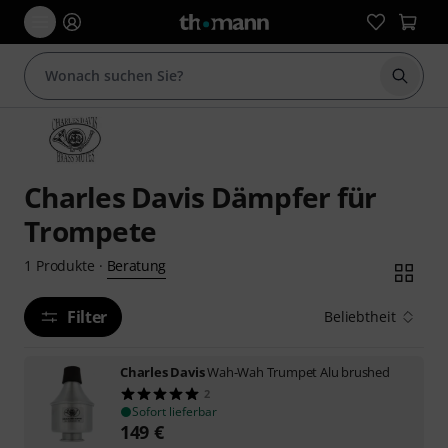
Suche 
Charles Davis Dämpfer für
Trompete
Beratung
1
Produkte
·
Filter
Beliebtheit
Charles Davis
Wah-Wah Trumpet Alu brushed
2
Sofort lieferbar
149
€