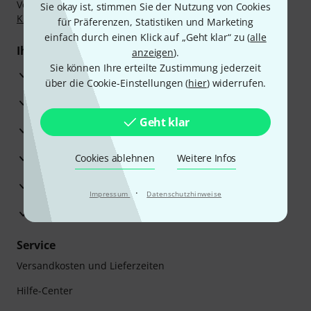
Vorkasse, PayPal, Amazon Pay,
Klarna Sofort bezahlen
,
Sie okay ist, stimmen Sie der Nutzung von Cookies
Klarna Ratenzahlung
oder Kreditkarte.
für Präferenzen, Statistiken und Marketing
einfach durch einen Klick auf „Geht klar“ zu (
alle
Ihre Vorteile
anzeigen
).
Sie können Ihre erteilte Zustimmung jederzeit
3 Jahre Thomann Garantie
über die Cookie-Einstellungen (
hier
) widerrufen.
30 Tage Money-Back-Garantie
Geht klar
Reparaturservice
Beratung durch Fachexperten
Cookies ablehnen
Weitere Infos
Zufriedenheitsgarantie
·
Impressum
Datenschutzhinweise
Europas größtes Versandlager
Service
Versandkosten und Lieferzeiten
Hilfe-Center