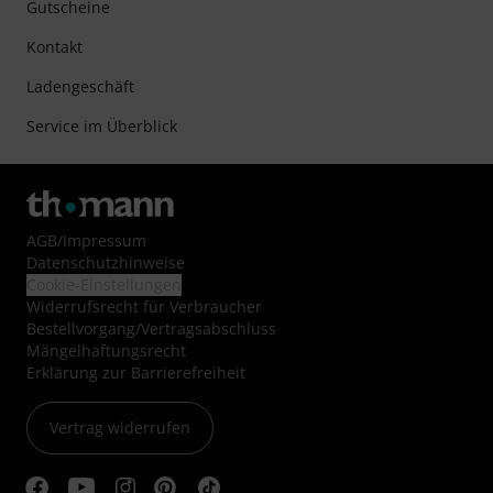
Gutscheine
Kontakt
Ladengeschäft
Service im Überblick
AGB
/
Impressum
Datenschutzhinweise
Cookie-Einstellungen
Widerrufsrecht für Verbraucher
Bestellvorgang/Vertragsabschluss
Mängelhaftungsrecht
Erklärung zur Barrierefreiheit
Vertrag widerrufen