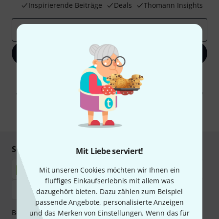
Inspirierende Beiträge
Deals
Thomann Insights
E-Mail-Adresse
*
Jetzt anmelden
Mit Klick auf „Jetzt anmelden“ stimmen Sie dem Erhalt von E-Mail-
Werbung und einer Messung des E-Mail-Nutzungsverhaltens zu. Die
Abmeldung ist jederzeit möglich. Weitere Informationen finden Sie in
unseren
Datenschutzhinweisen
.
* Pflichtfeld
Sicher einkaufen & bezahlen
Mit Liebe serviert!
Mit unseren Cookies möchten wir Ihnen ein
fluffiges Einkaufserlebnis mit allem was
dazugehört bieten. Dazu zählen zum Beispiel
passende Angebote, personalisierte Anzeigen
Bezahlen Sie vertraulich und sicher per Nachnahme,
und das Merken von Einstellungen. Wenn das für