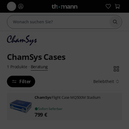
Suche 
ChamSys Cases
Beratung
1
Produkte
·
Filter
Beliebtheit
ChamSys
Flight Case MQ500M Stadium
Sofort lieferbar
799
€