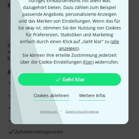
fluffiges Einkaufserlebnis mit allem was
Sicher einkaufen & bezahlen
dazugehört bieten. Dazu zählen zum Beispiel
passende Angebote, personalisierte Anzeigen
und das Merken von Einstellungen. Wenn das für
Sie okay ist, stimmen Sie der Nutzung von Cookies
für Präferenzen, Statistiken und Marketing
einfach durch einen Klick auf „Geht klar“ zu (
alle
Bezahlen Sie vertraulich und sicher per Nachnahme,
anzeigen
).
Vorkasse, PayPal, Amazon Pay,
Klarna Sofort bezahlen
,
Sie können Ihre erteilte Zustimmung jederzeit
Klarna Ratenzahlung
oder Kreditkarte.
über die Cookie-Einstellungen (
hier
) widerrufen.
Ihre Vorteile
Geht klar
3 Jahre Thomann Garantie
30 Tage Money-Back-Garantie
Cookies ablehnen
Weitere Infos
Reparaturservice
·
Impressum
Datenschutzhinweise
Beratung durch Fachexperten
Zufriedenheitsgarantie