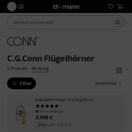
Suche 
C.G.Conn Flügelhörner
Beratung
2
Produkte
·
Filter
Beliebtheit
C.G.Conn
Vintage One Flugelhorn
2
Sofort lieferbar
3.498
€
-26%
UVP:
4.699
€