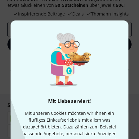
etwas Glück einen von
50 Gutscheinen
über jeweils
50€
!
Inspirierende Beiträge
Deals
Thomann Insights
E-Mail-Adresse
*
Jetzt anmelden
Mit Klick auf „Jetzt anmelden“ stimmen Sie dem Erhalt von E-Mail-
Werbung und einer Messung des E-Mail-Nutzungsverhaltens zu. Die
Abmeldung ist jederzeit möglich. Weitere Informationen finden Sie in
unseren
Datenschutzhinweisen
.
* Pflichtfeld
Mit Liebe serviert!
Sicher einkaufen & bezahlen
Mit unseren Cookies möchten wir Ihnen ein
fluffiges Einkaufserlebnis mit allem was
dazugehört bieten. Dazu zählen zum Beispiel
passende Angebote, personalisierte Anzeigen