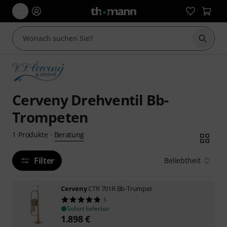
Suche 
Cerveny Drehventil Bb-
Trompeten
Beratung
1
Produkte
·
Filter
Beliebtheit
Cerveny
CTR 701R Bb-Trumpet
5
Sofort lieferbar
1.898
€