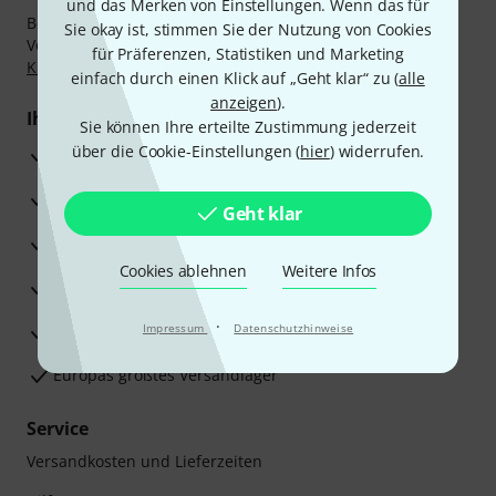
und das Merken von Einstellungen. Wenn das für
Bezahlen Sie vertraulich und sicher per Nachnahme,
Sie okay ist, stimmen Sie der Nutzung von Cookies
Vorkasse, PayPal, Amazon Pay,
Klarna Sofort bezahlen
,
für Präferenzen, Statistiken und Marketing
Klarna Ratenzahlung
oder Kreditkarte.
einfach durch einen Klick auf „Geht klar“ zu (
alle
anzeigen
).
Ihre Vorteile
Sie können Ihre erteilte Zustimmung jederzeit
über die Cookie-Einstellungen (
hier
) widerrufen.
3 Jahre Thomann Garantie
30 Tage Money-Back-Garantie
Geht klar
Reparaturservice
Cookies ablehnen
Weitere Infos
Beratung durch Fachexperten
·
Zufriedenheitsgarantie
Impressum
Datenschutzhinweise
Europas größtes Versandlager
Service
Versandkosten und Lieferzeiten