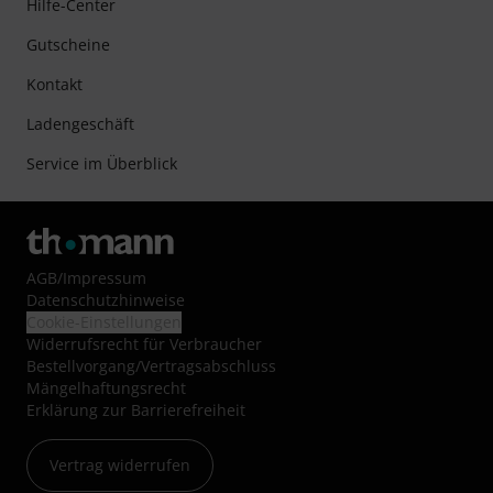
Hilfe-Center
Gutscheine
Kontakt
Ladengeschäft
Service im Überblick
AGB
/
Impressum
Datenschutzhinweise
Cookie-Einstellungen
Widerrufsrecht für Verbraucher
Bestellvorgang/Vertragsabschluss
Mängelhaftungsrecht
Erklärung zur Barrierefreiheit
Vertrag widerrufen