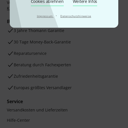
Cookies ablehnen
Weitere Infos
Vorkasse, PayPal, Amazon Pay,
Klarna Sofort bezahlen
,
Klarna Ratenzahlung
oder Kreditkarte.
·
Impressum
Datenschutzhinweise
Ihre Vorteile
3 Jahre Thomann Garantie
30 Tage Money-Back-Garantie
Reparaturservice
Beratung durch Fachexperten
Zufriedenheitsgarantie
Europas größtes Versandlager
Service
Versandkosten und Lieferzeiten
Hilfe-Center