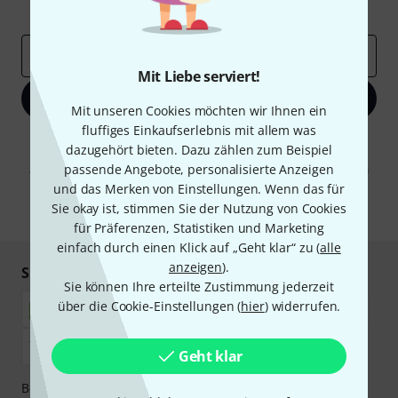
Inspirierende Beiträge
Deals
Thomann Insights
E-Mail-Adresse
*
Mit Liebe serviert!
Jetzt anmelden
Mit unseren Cookies möchten wir Ihnen ein
fluffiges Einkaufserlebnis mit allem was
Mit Klick auf „Jetzt anmelden“ stimmen Sie dem Erhalt von E-Mail-
dazugehört bieten. Dazu zählen zum Beispiel
Werbung und einer Messung des E-Mail-Nutzungsverhaltens zu. Die
passende Angebote, personalisierte Anzeigen
Abmeldung ist jederzeit möglich. Weitere Informationen finden Sie in
unseren
Datenschutzhinweisen
.
und das Merken von Einstellungen. Wenn das für
Sie okay ist, stimmen Sie der Nutzung von Cookies
* Pflichtfeld
für Präferenzen, Statistiken und Marketing
einfach durch einen Klick auf „Geht klar“ zu (
alle
anzeigen
).
Sicher einkaufen & bezahlen
Sie können Ihre erteilte Zustimmung jederzeit
über die Cookie-Einstellungen (
hier
) widerrufen.
Geht klar
Bezahlen Sie vertraulich und sicher per Nachnahme,