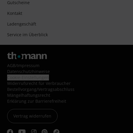
Gutscheine
Kontakt
Ladengeschäft
Service im Überblick
AGB
/
Impressum
Datenschutzhinweise
Cookie-Einstellungen
Widerrufsrecht für Verbraucher
Bestellvorgang/Vertragsabschluss
Mängelhaftungsrecht
Erklärung zur Barrierefreiheit
Vertrag widerrufen