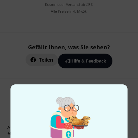
Kostenloser Versand ab 29 €
Alle Preise inkl. MwSt.
Gefällt Ihnen, was Sie sehen?
Teilen
Hilfe & Feedback
Thomann Newsletter
Abonniere den Thomann Newsletter und gewinne mit
etwas Glück einen von
50 Gutscheinen
über jeweils
50€
!