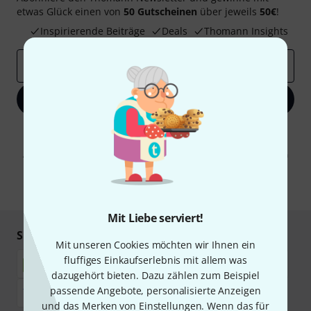
etwas Glück einen von
50 Gutscheinen
über jeweils
50€
!
Inspirierende Beiträge
Deals
Thomann Insights
E-Mail-Adresse
*
Jetzt anmelden
Mit Klick auf „Jetzt anmelden“ stimmen Sie dem Erhalt von E-Mail-
Werbung und einer Messung des E-Mail-Nutzungsverhaltens zu. Die
Abmeldung ist jederzeit möglich. Weitere Informationen finden Sie in
unseren
Datenschutzhinweisen
.
* Pflichtfeld
Mit Liebe serviert!
Sicher einkaufen & bezahlen
Mit unseren Cookies möchten wir Ihnen ein
fluffiges Einkaufserlebnis mit allem was
dazugehört bieten. Dazu zählen zum Beispiel
passende Angebote, personalisierte Anzeigen
und das Merken von Einstellungen. Wenn das für