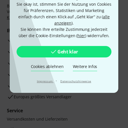
Sie okay ist, stimmen Sie der Nutzung von Cookies
Bezahlen Sie vertraulich und sicher per Nachnahme,
für Präferenzen, Statistiken und Marketing
Vorkasse, PayPal, Amazon Pay,
Klarna Sofort bezahlen
,
einfach durch einen Klick auf „Geht klar“ zu (
alle
Klarna Ratenzahlung
oder Kreditkarte.
anzeigen
).
Sie können Ihre erteilte Zustimmung jederzeit
Ihre Vorteile
über die Cookie-Einstellungen (
hier
) widerrufen.
3 Jahre Thomann Garantie
30 Tage Money-Back-Garantie
Geht klar
Reparaturservice
Cookies ablehnen
Weitere Infos
Beratung durch Fachexperten
·
Impressum
Datenschutzhinweise
Zufriedenheitsgarantie
Europas größtes Versandlager
Service
Versandkosten und Lieferzeiten