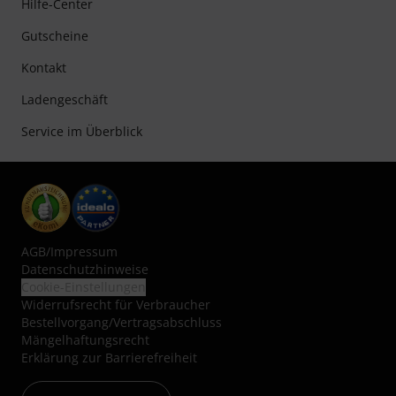
Hilfe-Center
Gutscheine
Kontakt
Ladengeschäft
Service im Überblick
AGB
/
Impressum
Datenschutzhinweise
Cookie-Einstellungen
Widerrufsrecht für Verbraucher
Bestellvorgang/Vertragsabschluss
Mängelhaftungsrecht
Erklärung zur Barrierefreiheit