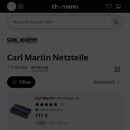
Suche 
Carl Martin Netzteile
Beratung
1
Produkte
·
Filter
Beliebtheit
Carl Martin
Pro Power V2
133
Sofort lieferbar
111
€
-26%
UVP:
149
€