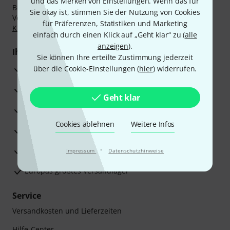
und das Merken von Einstellungen. Wenn das für
Bezahlen Sie vertraulich und sicher per Nachnahme,
Sie okay ist, stimmen Sie der Nutzung von Cookies
Vorkasse, PayPal, Amazon Pay,
Klarna Sofort bezahlen
,
für Präferenzen, Statistiken und Marketing
Klarna Ratenzahlung
oder Kreditkarte.
einfach durch einen Klick auf „Geht klar“ zu (
alle
anzeigen
).
Ihre Vorteile
Sie können Ihre erteilte Zustimmung jederzeit
3 Jahre Thomann Garantie
über die Cookie-Einstellungen (
hier
) widerrufen.
30 Tage Money-Back-Garantie
Geht klar
Reparaturservice
Cookies ablehnen
Weitere Infos
Beratung durch Fachexperten
·
Zufriedenheitsgarantie
Impressum
Datenschutzhinweise
Europas größtes Versandlager
Service
Versandkosten und Lieferzeiten
Hilfe-Center