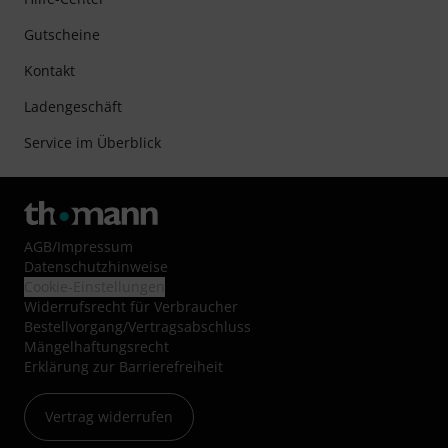
Gutscheine
Kontakt
Ladengeschäft
Service im Überblick
AGB
/
Impressum
Datenschutzhinweise
Cookie-Einstellungen
Widerrufsrecht für Verbraucher
Bestellvorgang/Vertragsabschluss
Mängelhaftungsrecht
Erklärung zur Barrierefreiheit
Vertrag widerrufen