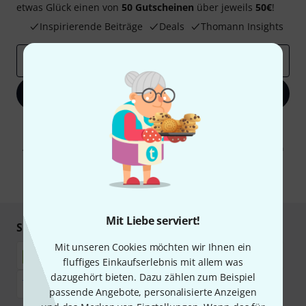
etwas Glück einen von
50 Gutscheinen
über jeweils
50€
!
Inspirierende Beiträge
Deals
Thomann Insights
E-Mail-Adresse
*
Jetzt anmelden
Mit Klick auf „Jetzt anmelden“ stimmen Sie dem Erhalt von E-Mail-
Werbung und einer Messung des E-Mail-Nutzungsverhaltens zu. Die
Abmeldung ist jederzeit möglich. Weitere Informationen finden Sie in
unseren
Datenschutzhinweisen
.
* Pflichtfeld
Mit Liebe serviert!
Sicher einkaufen & bezahlen
Mit unseren Cookies möchten wir Ihnen ein
fluffiges Einkaufserlebnis mit allem was
dazugehört bieten. Dazu zählen zum Beispiel
passende Angebote, personalisierte Anzeigen