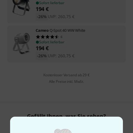
Sofort lieferbar
194
€
-26%
UVP:
260,75
€
Cameo
Q-Spot 40 WW White
6
Sofort lieferbar
194
€
-26%
UVP:
260,75
€
Kostenloser Versand ab 29 €
Alle Preise inkl. MwSt.
Gefällt Ihnen, was Sie sehen?
Teilen
Hilfe & Feedback