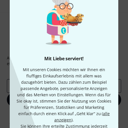
Thomann Newsletter
Abonniere den Thomann Newsletter und gewinne mit
Mit Liebe serviert!
etwas Glück einen von
50 Gutscheinen
über jeweils
50€
!
Mit unseren Cookies möchten wir Ihnen ein
Inspirierende Beiträge
Deals
Thomann Insights
fluffiges Einkaufserlebnis mit allem was
dazugehört bieten. Dazu zählen zum Beispiel
E-Mail-Adresse
*
passende Angebote, personalisierte Anzeigen
und das Merken von Einstellungen. Wenn das für
Jetzt anmelden
Sie okay ist, stimmen Sie der Nutzung von Cookies
für Präferenzen, Statistiken und Marketing
Mit Klick auf „Jetzt anmelden“ stimmen Sie dem Erhalt von E-Mail-
einfach durch einen Klick auf „Geht klar“ zu (
alle
Werbung und einer Messung des E-Mail-Nutzungsverhaltens zu. Die
anzeigen
).
Abmeldung ist jederzeit möglich. Weitere Informationen finden Sie in
Sie können Ihre erteilte Zustimmung jederzeit
unseren
Datenschutzhinweisen
.