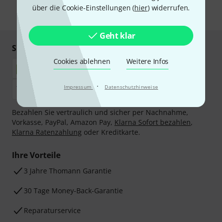
über die Cookie-Einstellungen (
hier
) widerrufen.
* Pflichtfeld
Geht klar
Sicher einkaufen & bezahlen
Cookies ablehnen
Weitere Infos
·
Impressum
Datenschutzhinweise
Bezahlen Sie vertraulich und sicher per Nachnahme,
Vorkasse, PayPal, Amazon Pay,
Klarna Sofort bezahlen
,
Klarna Ratenzahlung
oder Kreditkarte.
Ihre Vorteile
3 Jahre Thomann Garantie
30 Tage Money-Back-Garantie
Reparaturservice