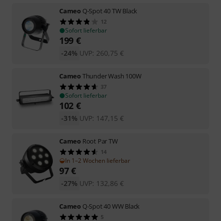
Cameo
Q-Spot 40 TW Black
12
Sofort lieferbar
199
€
-24%
UVP:
260,75
€
Cameo
Thunder Wash 100W
37
Sofort lieferbar
102
€
-31%
UVP:
147,15
€
Cameo
Root Par TW
14
In 1–2 Wochen lieferbar
97
€
-27%
UVP:
132,86
€
Cameo
Q-Spot 40 WW Black
5