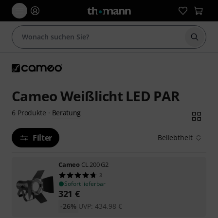
Suche 
Cameo Weißlicht LED PAR
Beratung
6
Produkte
·
Filter
Beliebtheit
Cameo
CL 200 G2
3
Sofort lieferbar
321
€
-26%
UVP:
434,98
€