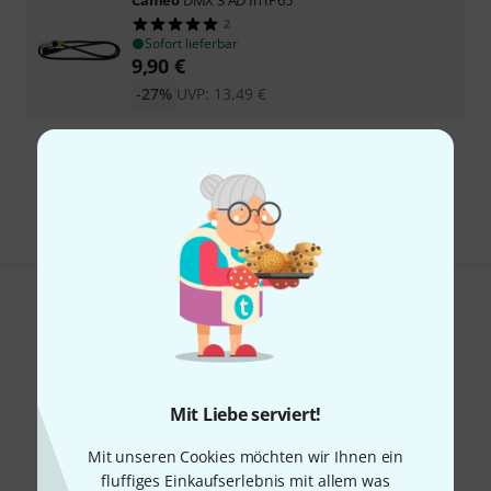
2
Sofort lieferbar
9,90
€
-27%
UVP:
13,49
€
Kostenloser Versand ab 29 €
Alle Preise inkl. MwSt.
Gefällt Ihnen, was Sie sehen?
Teilen
Hilfe & Feedback
Mit Liebe serviert!
Mit unseren Cookies möchten wir Ihnen ein
fluffiges Einkaufserlebnis mit allem was