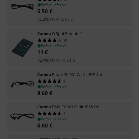
Sofort lieferbar
5,50
€
-32%
UVP:
8,10
€
Cameo
Q-Spot Remote 2
10
Sofort lieferbar
11
€
-24%
UVP:
14,51
€
Cameo
Power EX 001 Cable IP65 1m
8
Sofort lieferbar
8,60
€
Cameo
DMX EX 001 Cable IP65 1m
4
Sofort lieferbar
6,60
€
Cameo
DMX 3 AD In IP65