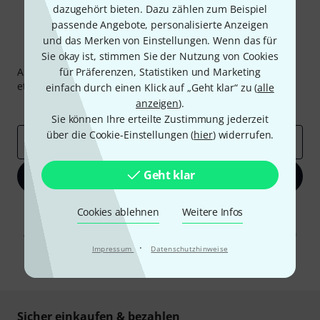
dazugehört bieten. Dazu zählen zum Beispiel
passende Angebote, personalisierte Anzeigen
und das Merken von Einstellungen. Wenn das für
Thomann Newsletter
Sie okay ist, stimmen Sie der Nutzung von Cookies
Abonniere den Thomann Newsletter und gewinne mit
für Präferenzen, Statistiken und Marketing
etwas Glück einen von
50 Gutscheinen
über jeweils
50€
!
einfach durch einen Klick auf „Geht klar“ zu (
alle
anzeigen
).
Inspirierende Beiträge
Deals
Thomann Insights
Sie können Ihre erteilte Zustimmung jederzeit
über die Cookie-Einstellungen (
hier
) widerrufen.
E-Mail-Adresse
*
Geht klar
Jetzt anmelden
Mit Klick auf „Jetzt anmelden“ stimmen Sie dem Erhalt von E-Mail-
Cookies ablehnen
Weitere Infos
Werbung und einer Messung des E-Mail-Nutzungsverhaltens zu. Die
Abmeldung ist jederzeit möglich. Weitere Informationen finden Sie in
unseren
Datenschutzhinweisen
.
·
Impressum
Datenschutzhinweise
* Pflichtfeld
Sicher einkaufen & bezahlen