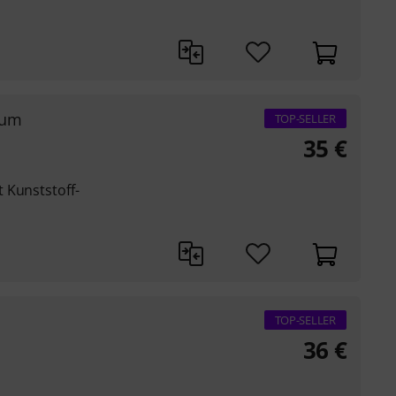
ium
TOP-SELLER
35
€
 Kunststoff-
TOP-SELLER
36
€