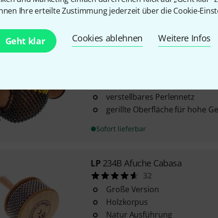
bequemen Halt
nnen Ihre erteilte Zustimmung jederzeit über die Cookie-Einst
Sofort lieferbar
Cookies ablehnen
Weitere Infos
Geht klar
Meinl
SHR-BR Shekere
17
beinahe unzerbrechliche Fiber
verstellbares Perlennetz
gerillte Oberfläche für hohe 
Sofort lieferbar
LP
234B Afuche Cabasa
32
Große Version
Holzkorpus
Natur Ausführung