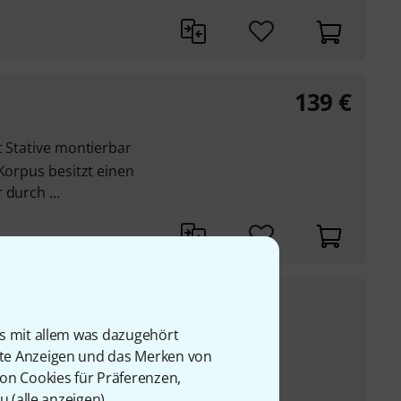
139
€
t Stative montierbar
 Korpus besitzt einen
 durch ...
29
€
is mit allem was dazugehört
UVP:
39,90
€
-27%
rte Anzeigen und das Merken von
von Cookies für Präferenzen,
rzogen für
u (
alle anzeigen
).