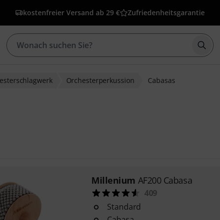
kostenfreier Versand ab 29 €
Zufriedenheitsgarantie
Such
esterschlagwerk
Orchesterperkussion
Cabasas
Millenium
AF200 Cabasa
409
Standard
Cabasa