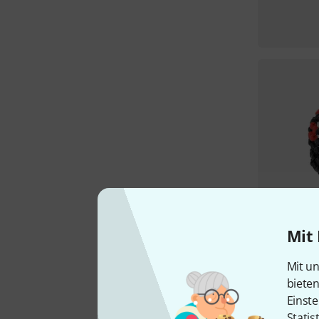
Mit 
Mit un
biete
Einste
Statis