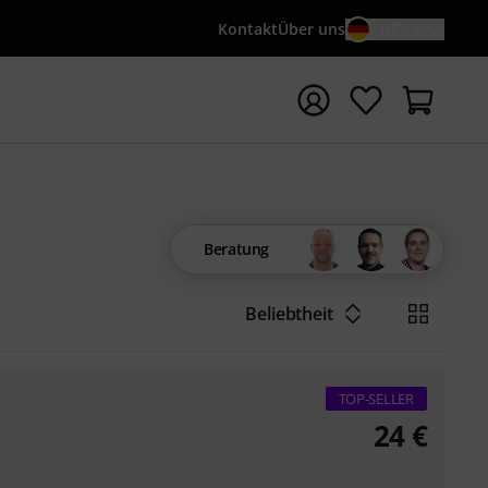
Kontakt
Über uns
DE / €
e mit Suchwort {searchTerm} starten
Beratung
Beliebtheit
TOP-SELLER
24
€