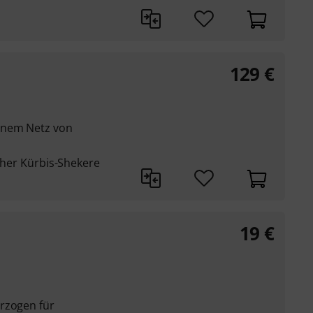
129
€
inem Netz von
icher Kürbis-Shekere
19
€
rzogen für