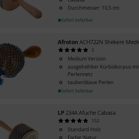
Durchmesser: 10,5 cm
Sofort lieferbar
Afroton
ACH722N Shekere Med
3
Medium Version
ausgehöhlter Kürbiskorpus mit
Perlennetz
taubenblaue Perlen
Sofort lieferbar
LP
234A Afuche Cabasa
153
Standard Holz
Farbe: Natur