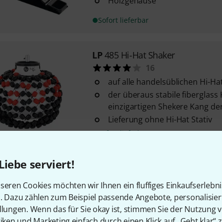
Holzgehäuse
Sofort lieferbar
LP
485 Hi-Hat Shaker
16
auf alle handelsüblichen Hi-Ha
der überaus stabile fiberglass
einzigartigen Shekere Kang der
Lieferung ohne Hi-Hat Stativ
Sofort lieferbar
Liebe serviert!
Sela
SEPCAB2 Cabasa 115 mm
8
seren Cookies möchten wir Ihnen ein fluffiges Einkaufserlebn
Material: Kiefernholz
n. Dazu zählen zum Beispiel passende Angebote, personalisie
Metallperlen
llungen. Wenn das für Sie okay ist, stimmen Sie der Nutzung 
Handgriff mit Schaumstoff übe
tiken und Marketing einfach durch einen Klick auf „Geht klar“ z