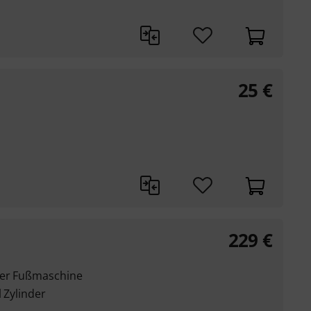
25
€
229
€
ler Fußmaschine
l Zylinder