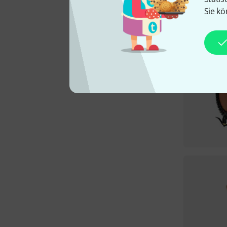
Sie kö