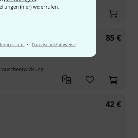
ellungen (
hier
) widerrufen.
85
€
·
Impressum
Datenschutzhinweise
glas-Konstruktion
Geräuschentwicklung
42
€