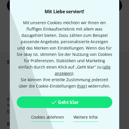
Jetzt anmelden
Mit Liebe serviert!
Mit Klick auf „Jetzt anmelden“ stimmen Sie dem Erhalt von E-Mail-
Mit unseren Cookies möchten wir Ihnen ein
Werbung und einer Messung des E-Mail-Nutzungsverhaltens zu. Die
Abmeldung ist jederzeit möglich. Weitere Informationen finden Sie in
fluffiges Einkaufserlebnis mit allem was
unseren
Datenschutzhinweisen
.
dazugehört bieten. Dazu zählen zum Beispiel
passende Angebote, personalisierte Anzeigen
* Pflichtfeld
und das Merken von Einstellungen. Wenn das für
Sie okay ist, stimmen Sie der Nutzung von Cookies
für Präferenzen, Statistiken und Marketing
Sicher einkaufen & bezahlen
einfach durch einen Klick auf „Geht klar“ zu (
alle
anzeigen
).
Sie können Ihre erteilte Zustimmung jederzeit
über die Cookie-Einstellungen (
hier
) widerrufen.
Bezahlen Sie vertraulich und sicher per Nachnahme,
Geht klar
Vorkasse, PayPal, Amazon Pay,
Klarna Sofort bezahlen
,
Klarna Ratenzahlung
oder Kreditkarte.
Cookies ablehnen
Weitere Infos
Ihre Vorteile