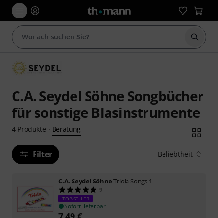
Suche 
C.A. Seydel Söhne Songbücher
für sonstige Blasinstrumente
Beratung
4
Produkte
·
Filter
Beliebtheit
C.A. Seydel Söhne
Triola Songs 1
9
TOP-SELLER
Sofort lieferbar
7,49
€