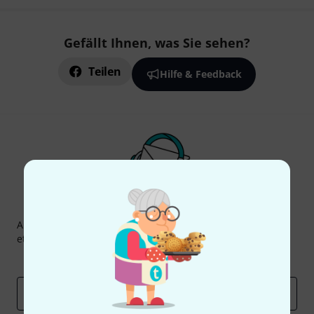
Gefällt Ihnen, was Sie sehen?
Teilen
Hilfe & Feedback
Thomann Newsletter
Abonniere den Thomann Newsletter und gewinne mit
etwas Glück einen von
50 Gutscheinen
über jeweils
50€
!
Inspirierende Beiträge
Deals
Thomann Insights
E-Mail-Adresse
*