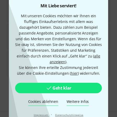
Bubblebee
The Windkiller XL
Mit Liebe serviert!
2
In 1–2 Wochen lieferbar
Mit unseren Cookies möchten wir Ihnen ein
89
€
fluffiges Einkaufserlebnis mit allem was
dazugehört bieten. Dazu zählen zum Beispiel
Bubblebee
The Windbubble beige - 2
passende Angebote, personalisierte Anzeigen
Sofort lieferbar
und das Merken von Einstellungen. Wenn das für
23,70
€
Sie okay ist, stimmen Sie der Nutzung von Cookies
für Präferenzen, Statistiken und Marketing
Bubblebee
The Windbubble black - 2
einfach durch einen Klick auf „Geht klar“ zu (
alle
anzeigen
).
In 1–2 Wochen lieferbar
Sie können Ihre erteilte Zustimmung jederzeit
22,90
€
über die Cookie-Einstellungen (
hier
) widerrufen.
Kostenloser Versand ab 29 €
Geht klar
Alle Preise inkl. MwSt.
Cookies ablehnen
Weitere Infos
·
Impressum
Datenschutzhinweise