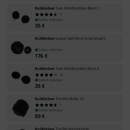
Bubblebee
Twin Windbubbles Black 2
17
Sofort lieferbar
35
€
Bubblebee
Spacer Ball Wind Scree Small S
Sofort lieferbar
176
€
Bubblebee
Twin Windbubbles Black 4
10
Sofort lieferbar
35
€
Bubblebee
The Windkiller XS
7
Sofort lieferbar
89
€
Bubblebee
The Big Windbubble