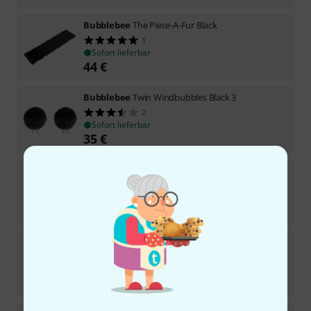
Bubblebee
The Piece-A-Fur Black
1
Sofort lieferbar
44
€
Bubblebee
Twin Windbubbles Black 3
2
Sofort lieferbar
35
€
Bubblebee
Twin Windbubbles White 3
1
Sofort lieferbar
35
€
Bubblebee
Twin Windbubbles Off-White 2
2
Sofort lieferbar
35
€