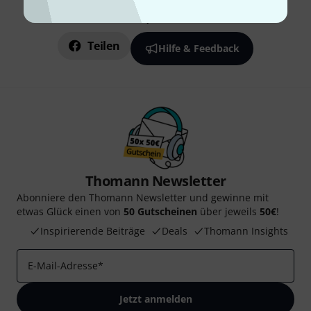
Gefällt Ihnen, was Sie sehen?
Teilen
Hilfe & Feedback
Thomann Newsletter
Abonniere den Thomann Newsletter und gewinne mit
etwas Glück einen von
50 Gutscheinen
über jeweils
50€
!
Inspirierende Beiträge
Deals
Thomann Insights
E-Mail-Adresse
*
Jetzt anmelden