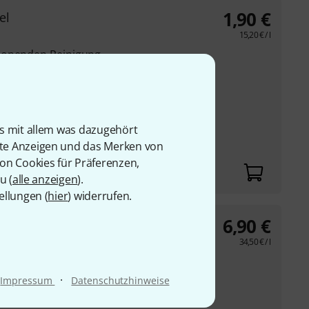
1,90
€
el
15,20
€
/ l
honenden Reinigung
as-Schmuck
ett-, Wasser- und
 die
is mit allem was dazugehört
prühen selbst an
rte Anzeigen und das Merken von
von Cookies für Präferenzen,
u (
alle anzeigen
).
ellungen (
hier
) widerrufen.
6,90
€
34,50
€
/ l
berflächen mühelos
teinen wie Opalen,
·
Impressum
Datenschutzhinweise