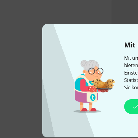
Mit 
Mit un
biete
Einste
Statis
Sie kö