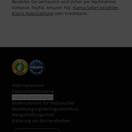
Bezahlen Sie vertraulich und sicher per Nachnahme,
Vorkasse, PayPal, Amazon Pay,
Klarna Sofort bezahlen
,
Klarna Ratenzahlung
oder Kreditkarte.
AGB
/
Impressum
Datenschutzhinweise
Cookie-Einstellungen
Widerrufsrecht für Verbraucher
Bestellvorgang/Vertragsabschluss
Mängelhaftungsrecht
Erklärung zur Barrierefreiheit