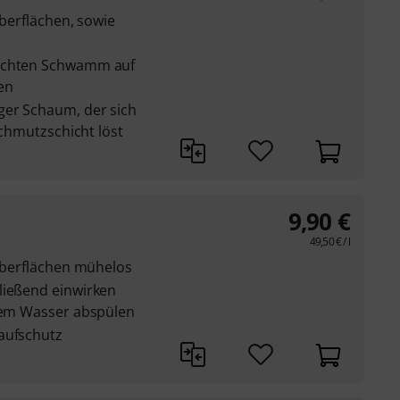
Oberflächen, sowie
euchten Schwamm auf
en
ger Schaum, der sich
 Schmutzschicht löst
9,90
€
49,50
€
/ l
 Oberflächen mühelos
ließend einwirken
ltem Wasser abspülen
aufschutz