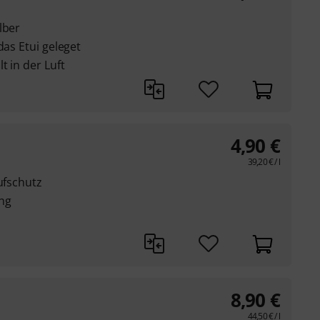
lber
das Etui geleget
t in der Luft
4,90
€
39,20
€
/ l
ufschutz
ng
8,90
€
44,50
€
/ l