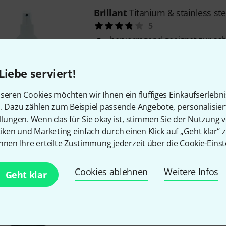
Brillant
Titanium & stainless ste
5
hervorragend geeignet zur sc
von Titan-, Edelstahl- oder Gl
entfernt streifenfrei Anlauf-, F
Liebe serviert!
Schmutzflecken
durch den Sprühnebel gelangt
seren Cookies möchten wir Ihnen ein fluffiges Einkaufserlebn
Reinigungssubstanz beim Aufs
n. Dazu zählen zum Beispiel passende Angebote, personalisie
schwer zugängliche ...
llungen. Wenn das für Sie okay ist, stimmen Sie der Nutzung 
Sofort lieferbar
tiken und Marketing einfach durch einen Klick auf „Geht klar“ z
nnen Ihre erteilte Zustimmung jederzeit über die Cookie-Einst
Brillant
Gold Bath
Cookies ablehnen
Weitere Infos
Geht klar
4
reinigt Gold und vergoldete O
Nicht verwenden bei Halbedels
Türkisen, Perlen und Korallen