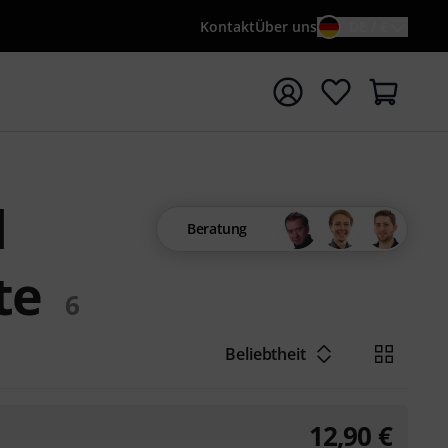
Kontakt
Über uns
DE / €
e mit Suchwort {searchTerm} starten
d
Beratung
te
6
Beliebtheit
12,90
€