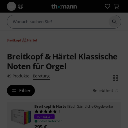
Suche 
Breitkopf & Härtel Klassische
Noten für Orgel
Beratung
49
Produkte
·
Filter
Beliebtheit
Breitkopf & Härtel
Bach Sämtliche Orgelwerke
1
TOP-SELLER
Sofort lieferbar
295
€