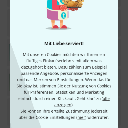
32,50
€
Breitkopf & Härtel
Choral-Improvisationen 6
Sofort lieferbar
34,90
€
Mit Liebe serviert!
Breitkopf & Härtel
Karg-Elert Sinfonie for Orgel
Mit unseren Cookies möchten wir Ihnen ein
Sofort lieferbar
35,90
€
fluffiges Einkaufserlebnis mit allem was
dazugehört bieten. Dazu zählen zum Beispiel
Breitkopf & Härtel
Tunder Sämtliche Orgelwerke
passende Angebote, personalisierte Anzeigen
und das Merken von Einstellungen. Wenn das für
Sofort lieferbar
Sie okay ist, stimmen Sie der Nutzung von Cookies
42,90
€
für Präferenzen, Statistiken und Marketing
einfach durch einen Klick auf „Geht klar“ zu (
alle
Breitkopf & Härtel
Mendelssohn Orgelwerke 1
anzeigen
).
Sie können Ihre erteilte Zustimmung jederzeit
Sofort lieferbar
über die Cookie-Einstellungen (
hier
) widerrufen.
35,90
€