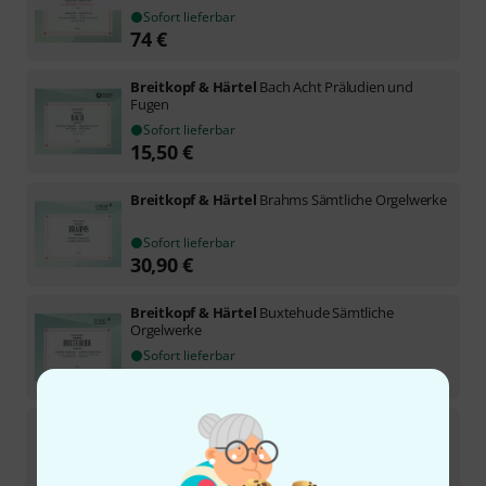
Sofort lieferbar
74
€
Breitkopf & Härtel
Bach Acht Präludien und
Fugen
Sofort lieferbar
15,50
€
Breitkopf & Härtel
Brahms Sämtliche Orgelwerke
Sofort lieferbar
30,90
€
Breitkopf & Härtel
Buxtehude Sämtliche
Orgelwerke
Sofort lieferbar
169
€
Breitkopf & Härtel
Mendelssohn Sechs Sonaten
Sofort lieferbar