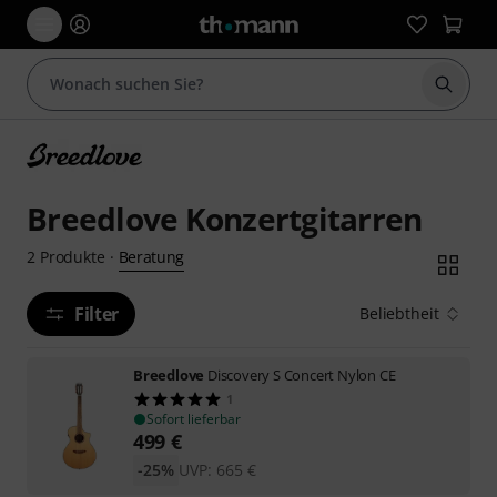
Suche 
Breedlove Konzertgitarren
Beratung
2
Produkte
·
Filter
Beliebtheit
Breedlove
Discovery S Concert Nylon CE
1
Sofort lieferbar
499
€
-25%
UVP:
665
€