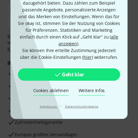
dazugehört bieten. Dazu zählen zum Beispiel
passende Angebote, personalisierte Anzeigen
und das Merken von Einstellungen. Wenn das für
Sie okay ist, stimmen Sie der Nutzung von Cookies
für Präferenzen, Statistiken und Marketing
Bezahlen Sie vertraulich und sicher per Nachnahme,
einfach durch einen Klick auf „Geht klar“ zu (
alle
Vorkasse, PayPal, Amazon Pay,
Klarna Sofort bezahlen
,
anzeigen
).
Klarna Ratenzahlung
oder Kreditkarte.
Sie können Ihre erteilte Zustimmung jederzeit
über die Cookie-Einstellungen (
hier
) widerrufen.
Ihre Vorteile
3 Jahre Thomann Garantie
Geht klar
30 Tage Money-Back-Garantie
Cookies ablehnen
Weitere Infos
Reparaturservice
·
Impressum
Datenschutzhinweise
Beratung durch Fachexperten
Zufriedenheitsgarantie
Europas größtes Versandlager