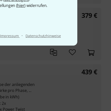
ellungen (
hier
) widerrufen.
379
€
r
ür Bühnen und
·
Impressum
Datenschutzhinweise
439
€
be der anliegenden
ke pro Phase, ...
abe in kWh)
 2x
x Power Twist