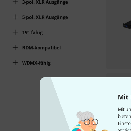
3-pol. XLR Ausgänge
5-pol. XLR Ausgänge
19"-fähig
RDM-kompatibel
WDMX-fähig
Mit 
Mit un
biete
Einste
Statis