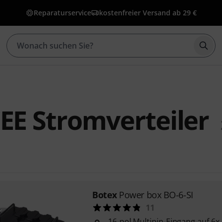
Reparaturservice
kostenfreier Versand ab 29 €
Such
EE Stromverteiler
Botex
Power box BO-6-SI
11
16-pol Multipin-Eingang auf 6x