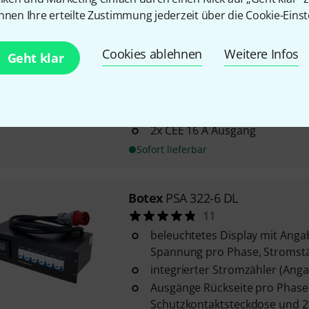
nnen Ihre erteilte Zustimmung jederzeit über die Cookie-Einst
Botex
PSA 322 Power Distributo
Cookies ablehnen
Weitere Infos
Geht klar
7
universeller Stromverteiler f
Veranstaltungen jeglicher Art
CEE 32 A Eingang
2x CEE 16 A Ausgang
Sofort lieferbar
Botex
PSA 322-6 DL
11
beleuchtetes Display mit Anga
Spannung pro Phase, Stromstär
integrierter Stromzähler (Ang
Ausgänge Rückseite pro Phase:
Schutzkontaktsteckdose und 2