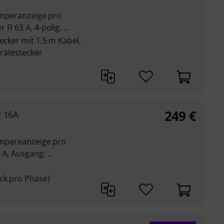
 Amperanzeige pro
I 63 A, 4-polig, ...
ecker mit 1,5 m Kabel,
rätestecker
249
€
r 16A
 Ampereanzeige pro
A, Ausgang: ...
ck pro Phase)