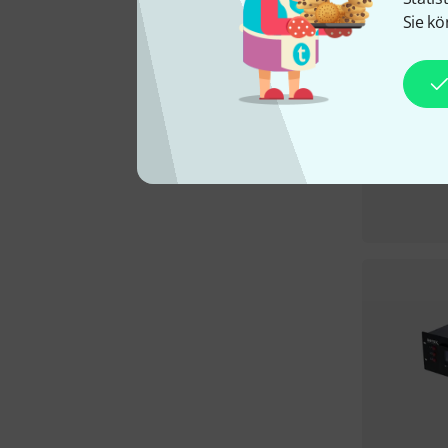
Sie kö