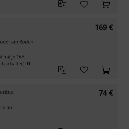
169
€
 oder am Boden
 mit je 16A
tzschalter), FI
74
€
tribut
E Blau