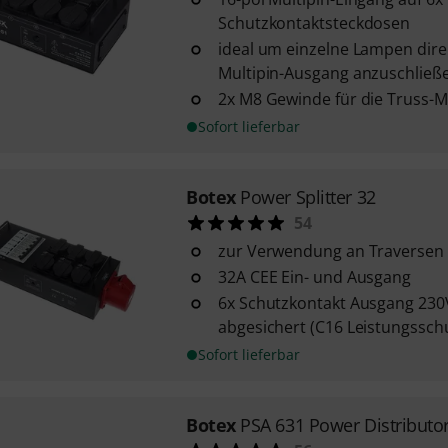
Schutzkontaktsteckdosen
ideal um einzelne Lampen dir
Multipin-Ausgang anzuschließ
2x M8 Gewinde für die Truss-
Sofort lieferbar
Botex
Power Splitter 32
54
zur Verwendung an Traversen
32A CEE Ein- und Ausgang
6x Schutzkontakt Ausgang 230V
abgesichert (C16 Leistungssch
Sofort lieferbar
Botex
PSA 631 Power Distributo