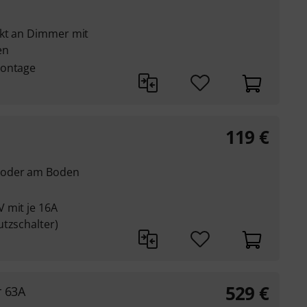
ekt an Dimmer mit
en
Montage
119
€
 oder am Boden
 mit je 16A
utzschalter)
529
€
r 63A