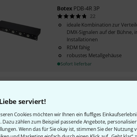
Botex
PDB-4R 3P
22
ideale Kombination zur Vertei
DMX-Signalen auf der Bühne, i
Installationen
RDM fähig
robustes Metallgehäuse
Sofort lieferbar
Botex
PSA 162-S RCBO
10
Liebe serviert!
Ausgänge Vorderseite: 1x Sch
und 1x CEE 16 A
seren Cookies möchten wir Ihnen ein fluffiges Einkaufserlebn
Ausgänge Rückseite: 6x Schut
n. Dazu zählen zum Beispiel passende Angebote, personalisie
3x RCBO C16A
llungen. Wenn das für Sie okay ist, stimmen Sie der Nutzung 
Sofort lieferbar
tiken und Marketing einfach durch einen Klick auf „Geht klar“ z