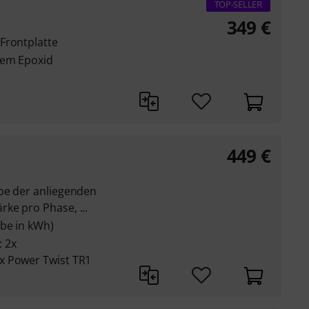
TOP-SELLER
349
€
Frontplatte
zem Epoxid
449
€
be der anliegenden
ke pro Phase, ...
abe in kWh)
 2x
x Power Twist TR1