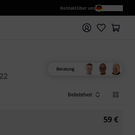
Kontakt
Über uns
DE / €
e mit Suchwort {searchTerm} starten
Beratung
22
Beliebtheit
59
€