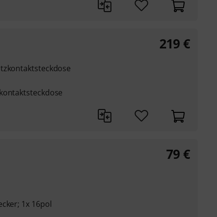
219
€
utzkontaktsteckdose
zkontaktsteckdose
79
€
cker; 1x 16pol