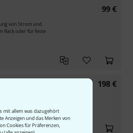
99
€
lung von Strom und
m Rack oder für feste
198
€
utzkontaktsteckdose
is mit allem was dazugehört
zkontaktsteckdose
rte Anzeigen und das Merken von
von Cookies für Präferenzen,
u (
alle anzeigen
).