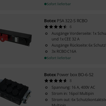
Sofort lieferbar
Botex
PSA 322-S RCBO
6
Ausgänge Vorderseite: 1x Sch
und 1x CEE 32 A
Ausgänge Rückseite: 6x Schut
3x RCBO C16A
Sofort lieferbar
Botex
Power box BO-6-S2
8
Spannung: 16 A, 400V AC
Strom in: 16pol Multipin
Strom out: 6x Schutzkontaktste
Multipin