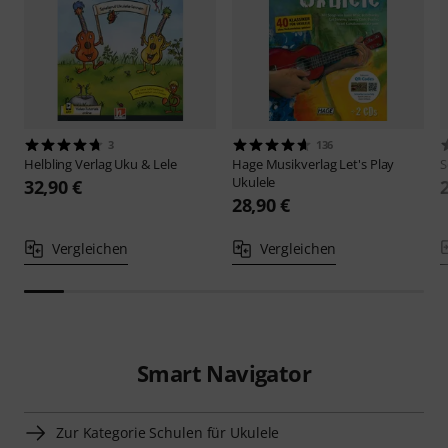
3
136
Helbling Verlag
Uku & Lele
Hage Musikverlag
Let's Play
S
Ukulele
32,90 €
28,90 €
Vergleichen
Vergleichen
Smart Navigator
Zur Kategorie Schulen für Ukulele