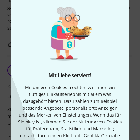
hat. Allerdings kommt sie sehr selten zu mir da sie sich das
ganze Wissen tatsächlich selbst aus dem Buch ziehen kann.
Coole Lieder, abwechslungsreiche Schlagmuster und ein
roter Faden der sich durch das komplette Buch zieht. So
stellt man sich das doch vor oder nicht? 5 Sterne, Top!
1
0
BEWERTUNG MELDEN
Aufmachen - loslegen
U
ukuluku 16.05.2023
Mit Liebe serviert!
Kompetenz
Mit unseren Cookies möchten wir Ihnen ein
fluffiges Einkaufserlebnis mit allem was
Lernfaktor
dazugehört bieten. Dazu zählen zum Beispiel
passende Angebote, personalisierte Anzeigen
Zitat S. 9: "Dieses Buch kommt ohne viel Theorie aus. Wir
und das Merken von Einstellungen. Wenn das für
müssen nicht erst Noten lesen lernen, um anzufangen."
Sie okay ist, stimmen Sie der Nutzung von Cookies
Genau so ist es: Aufmachen und anfangen zu spielen!
für Präferenzen, Statistiken und Marketing
einfach durch einen Klick auf „Geht klar“ zu (
alle
Ich kann die geäußerte Kritik zum Buch nicht verstehen.