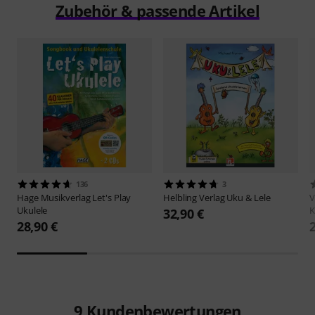
Zubehör & passende Artikel
136
3
Hage Musikverlag
Let's Play
Helbling Verlag
Uku & Lele
V
Ukulele
K
32,90 €
28,90 €
9
Kundenbewertungen