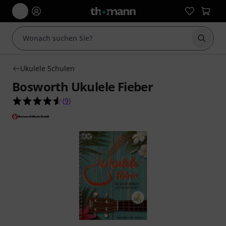
Suche 
Ukulele Schulen
Bosworth Ukulele Fieber
4.6 von 5 Sternen aus 9 Kundenbewertungen
(
9
)